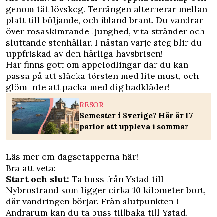
genom tät lövskog. Terrängen alternerar mellan
platt till böljande, och ibland brant. Du vandrar
över rosaskimrande ljunghed, vita stränder och
sluttande stenhällar. I nästan varje steg blir du
uppfriskad av den härliga havsbrisen!
Här finns gott om äppelodlingar där du kan
passa på att släcka törsten med lite must, och
glöm inte att packa med dig badkläder!
RESOR
Semester i Sverige? Här är 17
pärlor att uppleva i sommar
Läs mer om
dagsetapperna här!
Bra att veta:
Start och slut:
Ta buss från Ystad till
Nybrostrand som ligger cirka 10 kilometer bort,
där vandringen börjar. Från slutpunkten i
Andrarum kan du ta buss tillbaka till Ystad.