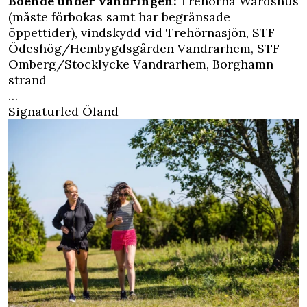
Boende under vandringen:
Trehörna Wärdshus
(måste förbokas samt har begränsade
öppettider), vindskydd vid Trehörnasjön,
STF
Ödeshög/Hembygdsgården Vandrarhem
,
STF
Omberg/Stocklycke Vandrarhem
,
Borghamn
strand
…
Signaturled Öland