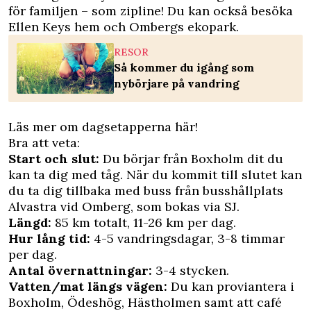
för familjen – som zipline! Du kan också besöka
Ellen Keys hem och Ombergs ekopark.
RESOR
Så kommer du igång som
nybörjare på vandring
Läs mer om
dagsetapperna här!
Bra att veta:
Start och slut:
Du börjar från Boxholm dit du
kan ta dig med tåg. När du kommit till slutet kan
du ta dig tillbaka med buss från busshållplats
Alvastra vid Omberg, som bokas via SJ.
Längd:
85 km totalt, 11-26 km per dag.
Hur lång tid:
4-5 vandringsdagar, 3-8 timmar
per dag.
Antal övernattningar:
3-4 stycken.
Vatten/mat längs vägen:
Du kan proviantera i
Boxholm, Ödeshög, Hästholmen samt att café