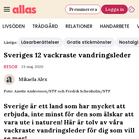
Prenumerera
Logga in
LIVSÖDEN
TRÄDGÅRD
RELATIONER
HANDARBETE
Läsarberättelser
Gratis stickmönster
Nostalgi
Lästips:
Sveriges 12 vackraste vandringsleder
RESOR
23 maj, 2020
Mikaela Alex
Foto: Anette Andersson/STF och Fredrik Schenholm/STF
Sverige är ett land som har mycket att
erbjuda, inte minst för den som älskar att
vara ute i naturen! Här är tolv av våra
vackraste vandringsleder för dig som vill
se mer!