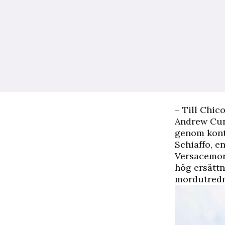
– Till Chic
Andrew Cun
genom kont
Schiaffo, e
Versacemor
hög ersättn
mordutredn