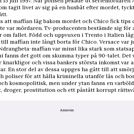
 15 juli 1997. När polisen pekade ut seriemördaren
m tagit livet av sig på en husbåt efter mordet, tyck
ätt.
s att maffian låg bakom mordet och Chico fick tips 
te var mördaren. Tv-producenten bestämde sig för a
om fallet. Född och uppvuxen i Trento i Italien låg
till maffian inte långt borta för Chico. Versace var j
 Ndrangheta-maffian var minst lika stark som statsa
i fanns det gott om skumma typer på 90-talet. Det 
r knarkligor och vissa bankers största inkomst var at
r. En stor del av dessa uppges ha gått till att smörja
h poliser för att hålla kriminella utanför lås och b
och kosmopolitisk, men under ytan fanns en varböld
t, droger, prostitution och ett påstått korrupt rätts
Annons