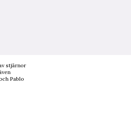
av stjärnor
även
och Pablo