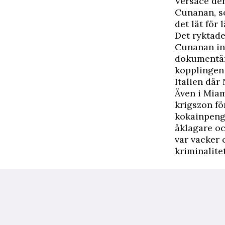
Versace den
Cunanan, so
det lät för l
Det ryktade
Cunanan in
dokumentär 
kopplingen 
Italien där
Även i Miam
krigszon fö
kokainpenga
åklagare oc
var vacker 
kriminalite