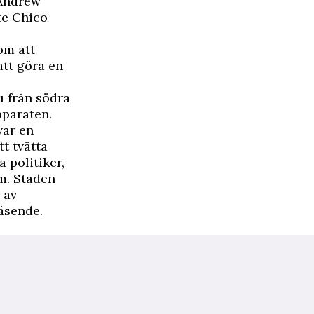
 Andrew
te Chico
om att
tt göra en
u från södra
pparaten.
var en
t tvätta
 politiker,
om. Staden
 av
väsende.