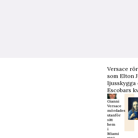
Versace rör
som Elton 
ljusskygga
Escobars kv
Gianni
Versace
mördades
utanför
sitt
hem
i
Miami