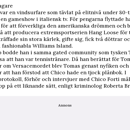
agare
 var en vindsurfare som tävlat på elitnivå under 80-t
en gameshow i italiensk tv. För pengarna flyttade ha
 för att förverkliga den amerikanska drömmen och b
å att producera extremsportserien Hang Loose för 
äffade sin stora kärlek, gifte sig, fick två döttrar o
 fashionabla Williams Island.
p bodde han i samma gated community som tysken
sa att han var tennistränare. Då han berättat för T
 om Versacemordet blev Tomas genast nyfiken och v
ör att han förstod att Chico hade en tjock plånbok. I
rotokoll, förhör och intervjuer med Chico Forti må
pp på ett liknande sätt, enligt kriminolog Roberta B
Annons