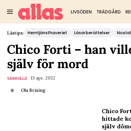
LIVSÖDEN
TRÄDGÅRD
RE
Hemtjänsthaveriet
Läsarberättelser
Nostal
Lästips:
Chico Forti – han vi
själv för mord
13 apr, 2022
SAMHÄLLE
Ola Brising
Chico For
hittade k
själv döm