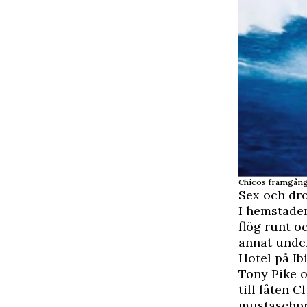
Chicos framgånga
Sex och dr
I hemstade
flög runt o
annat under
Hotel på Ibi
Tony Pike o
till låten 
mustaschpry