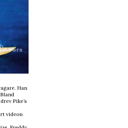
ragare. Han
 Bland
drev Pike’s
rt videon
ias, Freddy