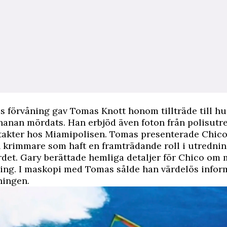
os förvåning gav Tomas Knott honom tillträde till h
anan mördats. Han erbjöd även foton från polisutr
akter hos Miamipolisen. Tomas presenterade Chico
n krimmare som haft en framträdande roll i utredni
det. Gary berättade hemliga detaljer för Chico om
ing. I maskopi med Tomas sålde han värdelös infor
ingen.