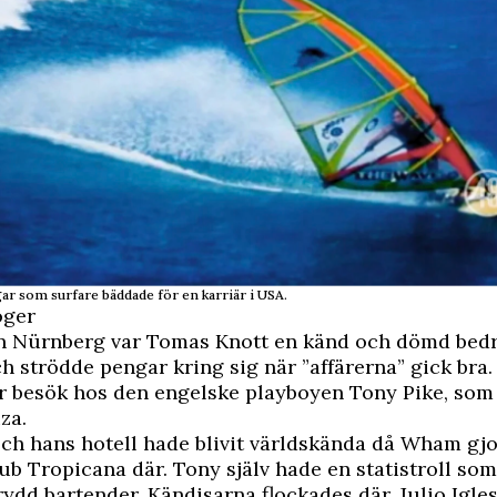
r som surfare bäddade för en karriär i USA.
oger
n Nürnberg var Tomas Knott en känd och dömd bed
ch strödde pengar kring sig när ”affärerna” gick bra.
 besök hos den engelske playboyen Tony Pike, som 
za.
ch hans hotell hade blivit världskända då Wham gjo
Club Tropicana där. Tony själv hade en statistroll som
dd bartender. Kändisarna flockades där. Julio Igles