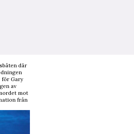
usbåten där
edningen
 för Gary
ngen av
 mordet mot
mation från