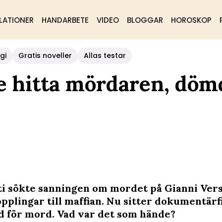
LATIONER
HANDARBETE
VIDEO
BLOGGAR
HOROSKOP
gi
Gratis noveller
Allas testar
lle hitta mördaren, döm
ti sökte sanningen om mordet på Gianni Ver
opplingar till maffian. Nu sitter dokumentär
d för mord. Vad var det som hände?