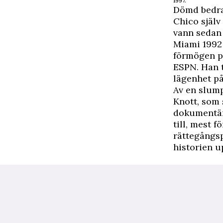
1997.
Dömd bedr
Chico själv
vann sedan 
Miami 1992
förmögen p
ESPN. Han tr
lägenhet på
Av en slum
Knott, som 
dokumentär
till, mest f
rättegångsp
historien u