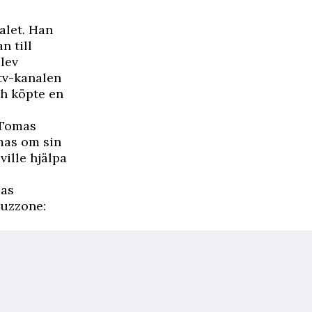
alet. Han
n till
lev
tv-kanalen
ch köpte en
 Tomas
omas om sin
ille hjälpa
las
ruzzone: