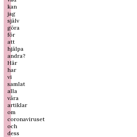
kan
jag
själv
göra
för
att
hjälpa
andra?
Här
har
vi
samlat
alla
våra
artiklar
om
coronaviruset
och
dess