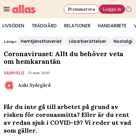
Prenumerera
Logga in
LIVSÖDEN
TRÄDGÅRD
RELATIONER
HANDARBETE
Hemtjänsthaveriet
Läsarberättelser
Nostalgi
Lästips:
Coronaviruset: Allt du behöver veta
om hemkarantän
SAMHÄLLE
13 mar, 2020
Anki Sydegård
Får du inte gå till arbetet på grund av
risken för coronasmitta? Eller är du rent
av redan sjuk i COVID-19? Vi reder ut vad
som gäller.