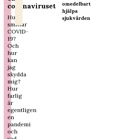
omedelbart
coronaviruset
hjälpa
Hur
sjukvården
smittar
COVID-
19?
Och
hur
kan
jag
skydda
mig?
Hur
farlig
är
egentligen
en
pandemi
och
vad