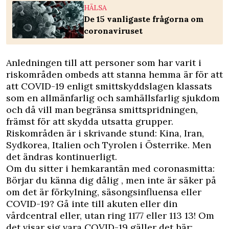
HÄLSA
De 15 vanligaste frågorna om
coronaviruset
Anledningen till att personer som har varit i
riskområden ombeds att stanna hemma är för att
att COVID-19 enligt smittskyddslagen klassats
som en allmänfarlig och samhällsfarlig sjukdom
och då vill man begränsa smittspridningen,
främst för att skydda utsatta grupper.
Riskområden är i skrivande stund: Kina, Iran,
Sydkorea, Italien och Tyrolen i Österrike. Men
det ändras kontinuerligt.
Om du sitter i hemkarantän med coronasmitta:
Börjar du känna dig dålig , men inte är säker på
om det är
förkylning, säsongsinfluensa eller
COVID-19
? Gå inte till akuten eller din
vårdcentral eller, utan ring 1177 eller 113 13! Om
det visar sig vara COVID-19 gäller det här: