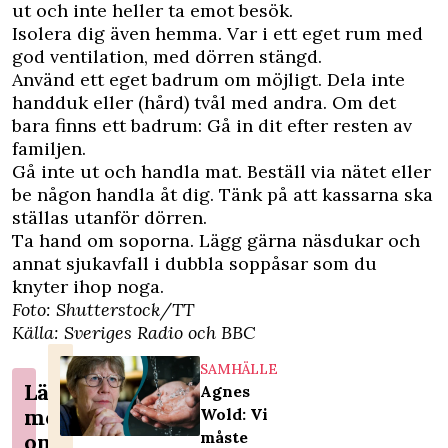
ut och inte heller ta emot besök.
Isolera dig även hemma. Var i ett eget rum med
god ventilation, med dörren stängd.
Använd ett eget badrum om möjligt. Dela inte
handduk eller (hård) tvål med andra. Om det
bara finns ett badrum: Gå in dit efter resten av
familjen.
Gå inte ut och handla mat. Beställ via nätet eller
be någon handla åt dig. Tänk på att kassarna ska
ställas utanför dörren.
Ta hand om soporna. Lägg gärna näsdukar och
annat sjukavfall i dubbla soppåsar som du
knyter ihop noga.
Foto: Shutterstock/TT
Källa:
Sveriges Radio
och
BBC
SAMHÄLLE
Läs
Agnes
mer
Wold: Vi
måste
om