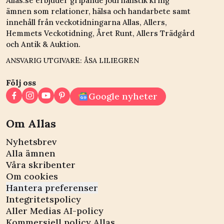
Allas.se erbjuder gripande journalistik kring
ämnen som relationer, hälsa och handarbete samt
innehåll från veckotidningarna Allas, Allers,
Hemmets Veckotidning, Året Runt, Allers Trädgård
och Antik & Auktion.
ANSVARIG UTGIVARE: ÅSA LILIEGREN
Följ oss
Google nyheter
Om Allas
Nyhetsbrev
Alla ämnen
Våra skribenter
Om cookies
Hantera preferenser
Integritetspolicy
Aller Medias AI-policy
Kommersiell policy Allas