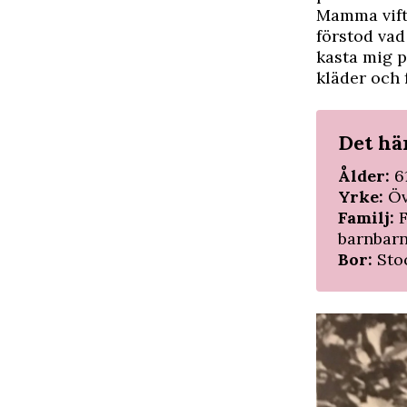
Mamma vifta
förstod vad
kasta mig p
kläder och 
Det hä
Ålder:
6
Yrke:
Öv
Familj:
barnbarn
Bor:
Sto