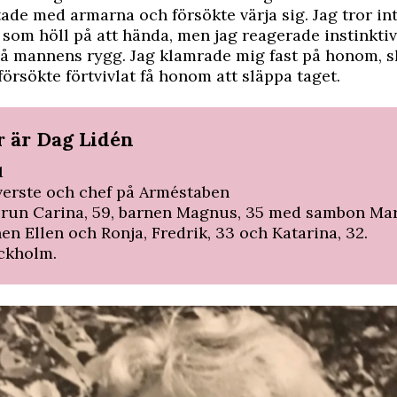
de med armarna och försökte värja sig. Jag tror int
 som höll på att hända, men jag reagerade instinkti
å mannens rygg. Jag klamrade mig fast på honom, sl
försökte förtvivlat få honom att släppa taget.
r är Dag Lidén
1
erste och chef på Arméstaben
Frun Carina, 59, barnen Magnus, 35 med sambon Mar
en Ellen och Ronja, Fredrik, 33 och Katarina, 32.
ckholm.