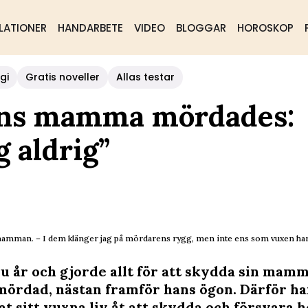
LATIONER
HANDARBETE
VIDEO
BLOGGAR
HOROSKOP
gi
Gratis noveller
Allas testar
hans mamma mördades:
 aldrig”
an. – I dem klänger jag på mördarens rygg, men inte ens som vuxen har ja
ju år och gjorde allt för att skydda sin mam
mördad, nästan framför hans ögon. Därför ha
t sitt vuxna liv åt att skydda och försvara h