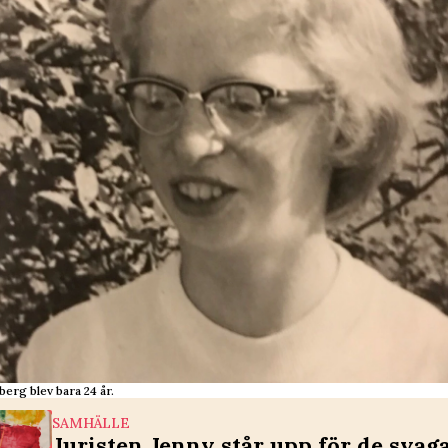
berg blev bara 24 år.
SAMHÄLLE
Juristen Jenny står upp för de svaga