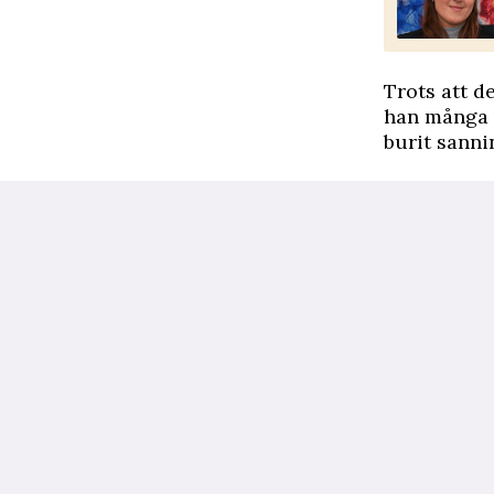
Trots att d
han många g
burit sanni