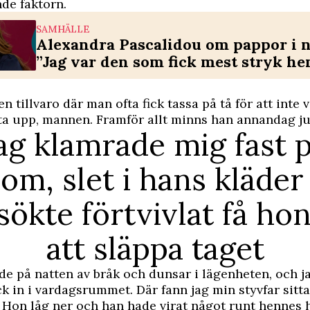
de faktorn.
SAMHÄLLE
Alexandra Pascalidou om pappor i n
”Jag var den som fick mest stryk h
n tillvaro där man ofta fick tassa på tå för att inte 
reta upp, mannen. Framför allt minns han annandag ju
ag klamrade mig fast 
om, slet i hans kläder
sökte förtvivlat få h
att släppa taget
de på natten av bråk och dunsar i lägenheten, och 
k in i vardagsrummet. Där fann jag min styvfar sit
on låg ner och han hade virat något runt hennes h