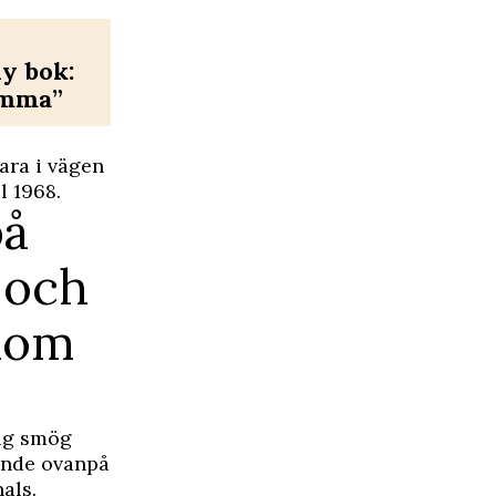
y bok:
emma”
vara i vägen
l 1968.
på
 och
onom
jag smög
tande ovanpå
als.