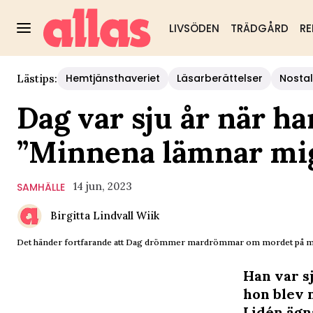
LIVSÖDEN
TRÄDGÅRD
RE
Hemtjänsthaveriet
Läsarberättelser
Nostal
Lästips:
Dag var sju år när 
”Minnena lämnar mig
14 jun, 2023
SAMHÄLLE
Birgitta Lindvall Wiik
Det händer fortfarande att Dag drömmer mardrömmar om mordet på mamm
Han var s
hon blev 
Lidén ägna