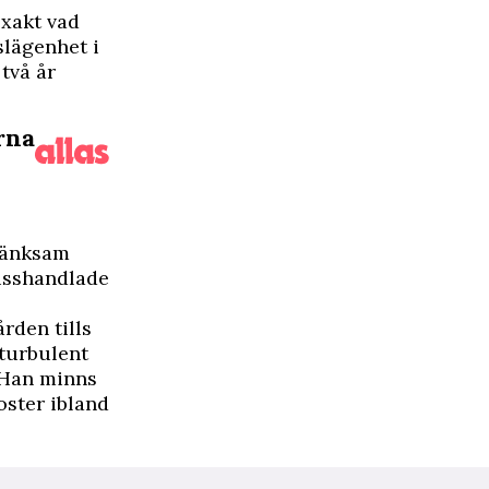
exakt vad
slägenhet i
två år
rna
tänksam
isshandlade
rden tills
turbulent
. Han minns
ster ibland