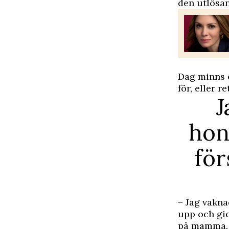
den utlösan
Dag minns e
för, eller 
J
hon
för
– Jag vakna
upp och gic
på mamma. H