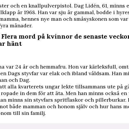
ter och en knallpulverpistol. Dag Lidén, 61, minns 
julklapp år 1968. Han var sju år gammal, bodde i hyre
amma, hennes nye man och småsyskonen som var 
fyra månader.
: Flera mord på kvinnor de senaste vecko
ar hänt
 var 24 år och hemmafru. Hon var kärleksfull, om
en Dags styvfar var elak och ibland våldsam. Han m
an och Dag.
tt alla kvarterets ungar lekte tillsammans ute på gå
opade in dem för att äta. Men han minns också en 
an minns sin styvfars spritflaskor och pillerburkar
mot både mamman och honom själv och hur hans mo
om till sin familj.