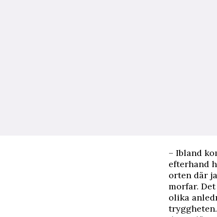
– Ibland ko
efterhand h
orten där j
morfar. Det
olika anledn
tryggheten.