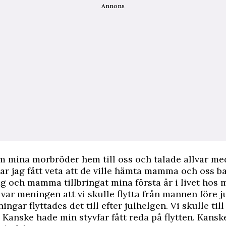
Annons
m mina morbröder hem till oss och talade allvar me
ar jag fått veta att de ville hämta mamma och oss bar
ag och mamma tillbringat mina första år i livet hos
 var meningen att vi skulle flytta från mannen före j
ingar flyttades det till efter julhelgen. Vi skulle till
 Kanske hade min styvfar fått reda på flytten. Kansk