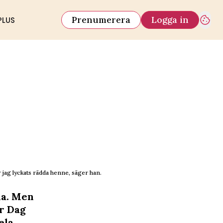
Prenumerera
Logga in
PLUS
g lyckats rädda henne, säger han.
ma. Men
r Dag
ela