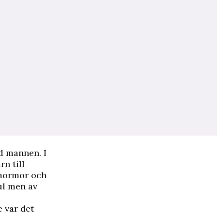
d mannen. I
n till
 mormor och
ul men av
e var det