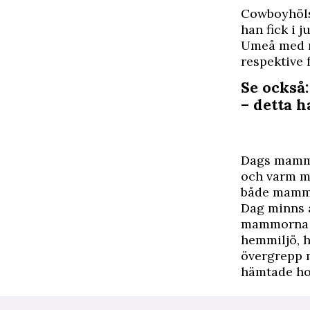
C
owboyhöls
han fick i 
Umeå med m
respektive 
Se också
– detta h
Dags mamma
och varm m
både mamm
Dag minns a
mammorna r
hemmiljö, h
övergrepp 
hämtade hon