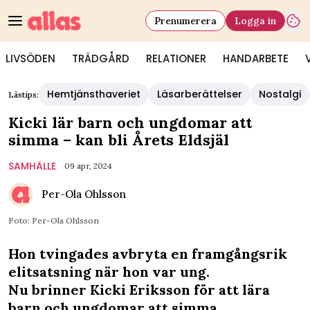
Prenumerera
Logga in
LIVSÖDEN
TRÄDGÅRD
RELATIONER
HANDARBETE
Hemtjänsthaveriet
Läsarberättelser
Nostalgi
Lästips:
Kicki lär barn och ungdomar att
simma – kan bli Årets Eldsjäl
SAMHÄLLE
09 apr, 2024
Per-Ola Ohlsson
Foto: Per-Ola Ohlsson
Hon tvingades avbryta en framgångsrik
elitsatsning när hon var ung.
Nu brinner Kicki Eriksson för att lära
barn och ungdomar att simma.