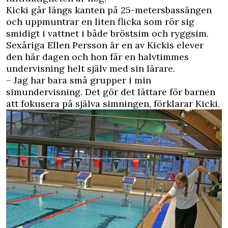
Kicki går längs kanten på 25-metersbassängen
och uppmuntrar en liten flicka som rör sig
smidigt i vattnet i både bröstsim och ryggsim.
Sexåriga Ellen Persson är en av Kickis elever
den här dagen och hon får en halvtimmes
undervisning helt själv med sin lärare.
– Jag har bara små grupper i min
simundervisning. Det gör det lättare för barnen
att fokusera på själva simningen, förklarar Kicki.