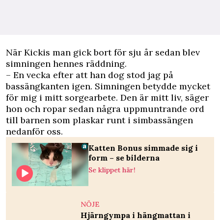
När Kickis man gick bort för sju år sedan blev
simningen hennes räddning.
– En vecka efter att han dog stod jag på
bassängkanten igen. Simningen betydde mycket
för mig i mitt sorgearbete. Den är mitt liv, säger
hon och ropar sedan några uppmuntrande ord
till barnen som plaskar runt i simbassängen
nedanför oss.
Katten Bonus simmade sig i
form – se bilderna
Se klippet här!
NÖJE
Hjärngympa i hängmattan i