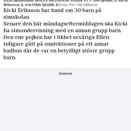
Kicki tillsammans med tre barn hon lär simma. Fr. v. Joel Sjöslätt, 8, Alicia
Månsson, 6, och Hilde Sjöslätt, 11.
Foto: Per-Ola Ohlsson
Kicki Eriksson har hand om 30 barn på
simskolan
Senare den här måndagseftermiddagen ska Kicki
ha simundervisning med en annan grupp barn.
Den ene pojken har i likhet sexåriga Ellen
tidigare gått på simlektioner på ett annat
badhus där de var en betydligt större grupp
barn.
Annons