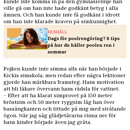
kunde inte komma in på den gymnasielinje han
ville gå om han inte hade godkänt betyg i alla
ämnen. Och han kunde inte få godkänt i idrott
om han inte klarade kraven på simkunnighet.
HUSHÅLL
Dags för poolrengöring? 6 tips
på hur du håller poolen ren i
sommar
Pojken kunde inte simma alls när han började i
Kickis simskola, men redan efter några lektioner
gjorde han märkbara framsteg. Hans motivation
att bli läkare övervann hans rädsla för vattnet.
– Efter att ha klarat simprovet på 150 meter
bröstsim och 50 meter ryggsim låg han över
bassängkanten och tittade på mig med strålande
ögon. När jag såg glädjetårarna rinna ner för
hans kinder började även jag gråta.