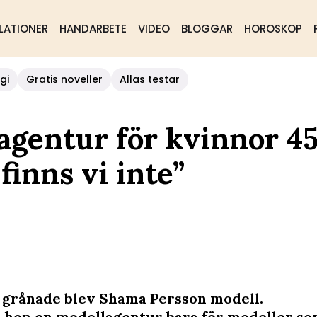
LATIONER
HANDARBETE
VIDEO
BLOGGAR
HOROSKOP
gi
Gratis noveller
Allas testar
agentur för kvinnor 4
 finns vi inte”
 grånade blev Shama Persson modell.
 hon en modellagentur bara för modeller som