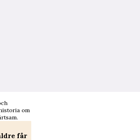
och
historia om
ärtsam.
äldre får