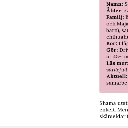
Namn:
S
Ålder
: 5
Familj:
B
och Maja
barn), s
chihuah
Bor:
I lä
Gör:
Dri
är 45+, m
Läs mer
värdeful
Aktuell
samarbet
Shama utstr
enkelt. Men
skärseldar f