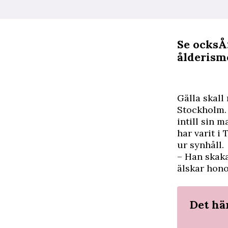
Se ocksÅ
ålderism
G
älla skal
Stockholm. 
intill sin 
har varit i
ur synhåll.
– Han skaka
älskar hon
Det hä