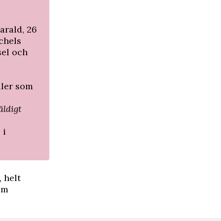
arald, 26
chels
sel och
ller som
äldigt
, i
 helt
om