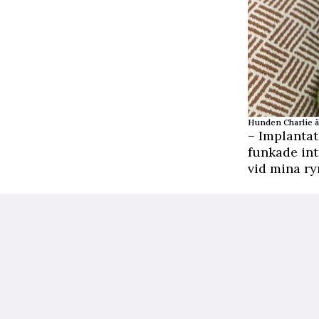
Hunden Charlie ä
– Implantat
funkade inte
vid mina ry