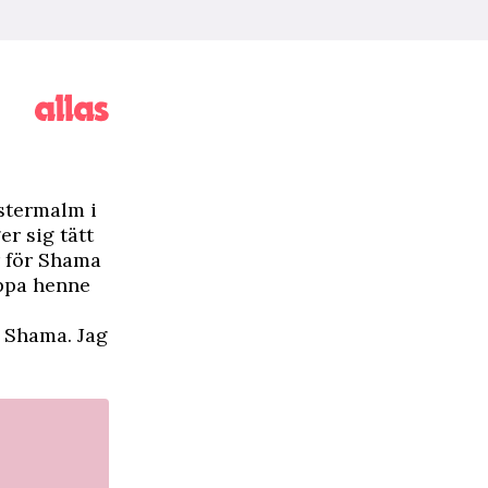
stermalm i
er sig tätt
r för Shama
äppa henne
r Shama. Jag