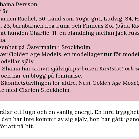
hama Persson.
7 år.
arnen Rachel, 36, känd som Yoga-girl, Ludvig, 34, H
, 23, barnbarnen Lea Luna och Finneas Sol (båda Ra
amt hunden Charlie, 11, en blandning mellan jack rus
ua.
genhet på Östermalm i Stockholm.
ver Golden Age Models, en modellagentur för mode
odellar själv.
:
Shama har skrivit självhjälps-boken
Kantstött och v
l
och har en blogg på
femina.se
.
:
Skönhetstävlingen för äldre,
Next Golden Age Model
e med Clarion Stockholm.
ålar ett lugn och en vänlig energi. En inre trygghet,
 den har inte kommit av sig själv, hon har gått igen
ör att nå hit.