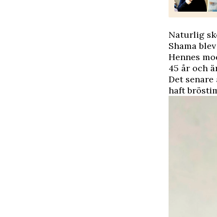
Naturlig s
Shama blev 
Hennes mod
45 år och är
Det senare 
haft brösti