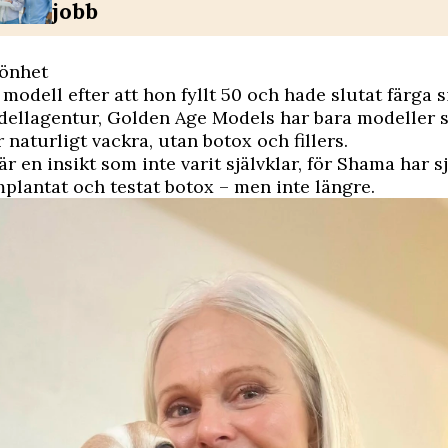
jobb
könhet
modell efter att hon fyllt 50 och hade slutat färga si
ellagentur, Golden Age Models har bara modeller 
 naturligt vackra, utan botox och fillers.
är en insikt som inte varit självklar, för Shama har s
mplantat och testat botox – men inte längre.