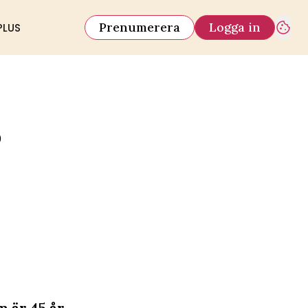
Prenumerera
Logga in
PLUS
5
 är 45 år