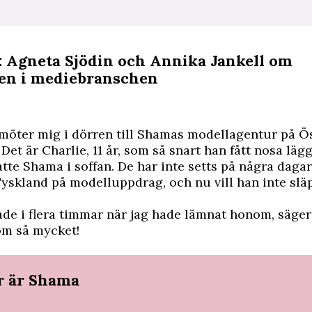
: Agneta Sjödin och Annika Jankell om
en i mediebranschen
l möter mig i dörren till Shamas modellagentur på Ö
Det är Charlie, 11 år, som så snart han fått nosa lägg
matte Shama i soffan. De har inte setts på några daga
 Tyskland på modelluppdrag, och nu vill han inte sl
de i flera timmar när jag hade lämnat honom, säge
om så mycket!
r är Shama