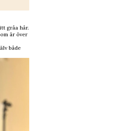
tt gråa hår.
som är över
jälv både