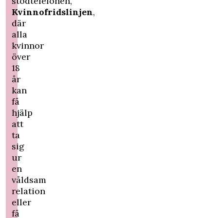
stödtelefonen,
Kvinnofridslinjen
,
där
alla
kvinnor
över
18
år
kan
få
hjälp
att
ta
sig
ur
en
våldsam
relation
eller
få