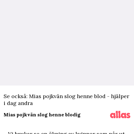
Se också: Mias pojkvän slog henne blod - hjälper
i dag andra
Mias pojkvän slog henne blodig
– Vi brukar se en ökning av kvinnor som når ut