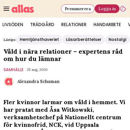
Prenumerera
Logga in
LIVSÖDEN
TRÄDGÅRD
RELATIONER
HANDARBETE
Hemtjänsthaveriet
Läsarberättelser
Nostalgi
Lästips:
Våld i nära relationer – expertens råd
om hur du lämnar
SAMHÄLLE
25 aug, 2020
Alexandra Schuman
Fler kvinnor larmar om våld i hemmet. Vi
har pratat med Åsa Witkowski,
verksamhetschef på Nationellt centrum
för kvinnofrid, NCK, vid Uppsala