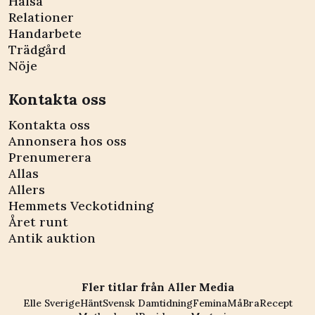
Hälsa
Relationer
Handarbete
Trädgård
Nöje
Kontakta oss
Kontakta oss
Annonsera hos oss
Prenumerera
Allas
Allers
Hemmets Veckotidning
Året runt
Antik auktion
Fler titlar från Aller Media
Elle Sverige
Hänt
Svensk Damtidning
Femina
MåBra
Recept