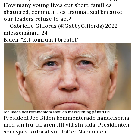
How many young lives cut short, families
shattered, communities traumatized because
our leaders refuse to act?
— Gabrielle Giffords (@GabbyGiffords)
2022
miessemánnu 24
Biden: "Ett tomrum i bröstet"
Joe Biden fick kommentera ännu en masskjutning på kort tid.
President Joe Biden kommenterade händelserna
med sin fru, läraren Jill vid sin sida. Presidenten,
som själv förlorat sin dotter Naomi i en