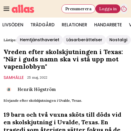
Prenumerera
Logga in
LIVSÖDEN
TRÄDGÅRD
RELATIONER
HANDARBETE
Hemtjänsthaveriet
Läsarberättelser
Nostalgi
Lästips:
Vreden efter skolskjutningen i Texas:
"När i guds namn ska vi stå upp mot
vapenlobbyn"
SAMHÄLLE
25 maj, 2022
Henrik Högström
Sörjande efter skolskjutningen i Uvalde, Texas.
19 barn och två vuxna sköts till döds vid
en skolskjutning i Uvalde, Texas. En
tragedi som återigen sätter fokus på de