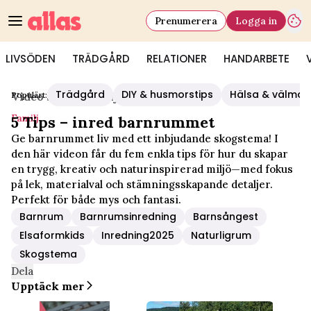
Prenumerera
Logga in
LIVSÖDEN
TRÄDGÅRD
RELATIONER
HANDARBETE
Trädgård
DIY & husmorstips
Hälsa & välmå
Populärt:
Video Start
/
Familj
Familj
5 Tips – inred barnrummet
Ge barnrummet liv med ett inbjudande skogstema! I
den här videon får du fem enkla tips för hur du skapar
en trygg, kreativ och naturinspirerad miljö—med fokus
på lek, materialval och stämningsskapande detaljer.
Perfekt för både mys och fantasi.
Barnrum
Barnrumsinredning
Barnsångest
Elsaformkids
Inredning2025
Naturligrum
Skogstema
Dela
Upptäck mer