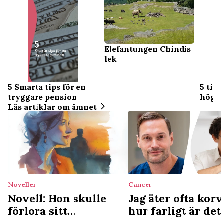
Elefantungen Chindis
lek
5 Smarta tips för en
5 tip
tryggare pension
högk
Läs artiklar om ämnet
Noveller
Cancer
Novell: Hon skulle
Jag äter ofta kor
förlora sitt
hur farligt är de