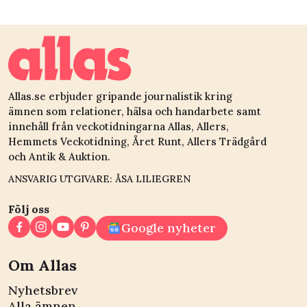
sommarparadis – och
tanke på
det var hennes brors
cancerrisken?
fel
Allas.se erbjuder gripande journalistik kring
ämnen som relationer, hälsa och handarbete samt
innehåll från veckotidningarna Allas, Allers,
Hemmets Veckotidning, Året Runt, Allers Trädgård
och Antik & Auktion.
ANSVARIG UTGIVARE: ÅSA LILIEGREN
Följ oss
Google nyheter
Om Allas
Nyhetsbrev
Alla ämnen