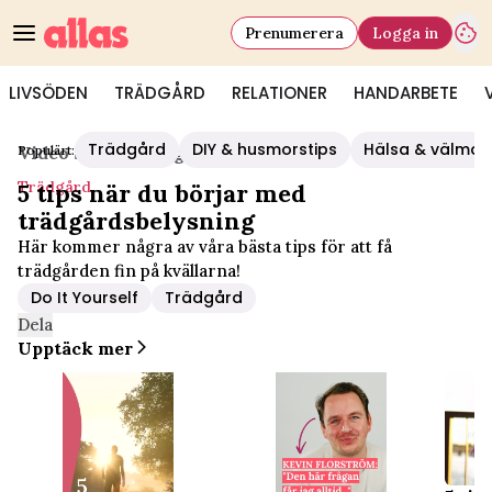
Prenumerera
Logga in
LIVSÖDEN
TRÄDGÅRD
RELATIONER
HANDARBETE
Trädgård
DIY & husmorstips
Hälsa & välmå
Populärt:
Video Start
/
Trädgård
Trädgård
5 tips när du börjar med
trädgårdsbelysning
Här kommer några av våra bästa tips för att få
trädgården fin på kvällarna!
Do It Yourself
Trädgård
Dela
Upptäck mer