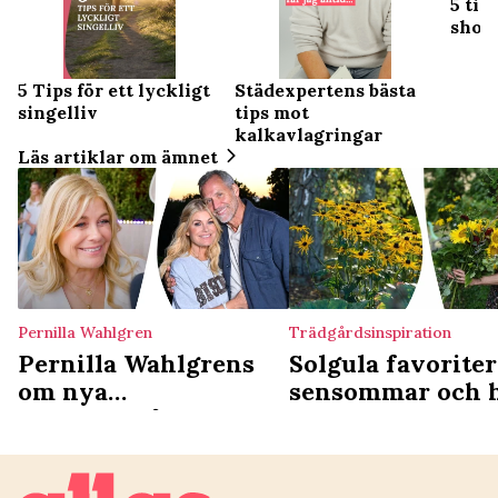
5 tip
shop
5 Tips för ett lyckligt
Städexpertens bästa
singelliv
tips mot
kalkavlagringar
Läs artiklar om ämnet
Pernilla Wahlgren
Trädgårdsinspiration
Pernilla Wahlgrens
Solgula favoriter
om nya
sensommar och 
drömträdgården –
och Christians knep:
”Det luktar skit