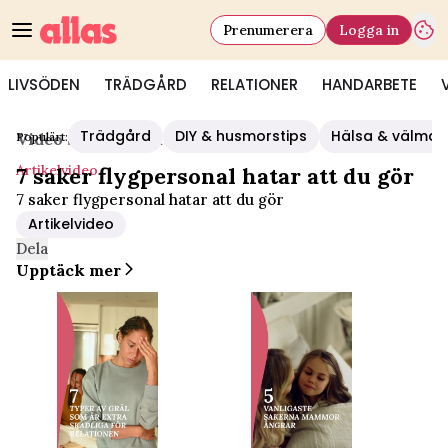
Prenumerera
Logga in
LIVSÖDEN
TRÄDGÅRD
RELATIONER
HANDARBETE
Trädgård
DIY & husmorstips
Hälsa & välmå
Populärt:
Video Start
/
Artikelvideo
Artikelvideo
7 saker flygpersonal hatar att du gör
7 saker flygpersonal hatar att du gör
Artikelvideo
Dela
Upptäck mer