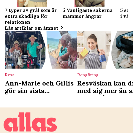
7 typer av gräl som är
5 Vanligaste sakerna
5 sak
extra skadliga för
mammor ångrar
i vår
relationen
Läs artiklar om ämnet
Resa
Rengöring
Ann-Marie och Gillis
Resväskan kan d
gör sin sista
med sig mer än 
Thailandresa – älskat
hem – så rengör 
landet i 33 år: Vårt
den
paradis