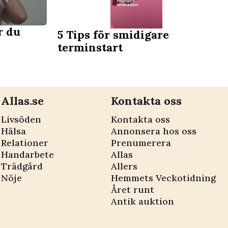
r du
5 Tips för smidigare
terminstart
Allas.se
Kontakta oss
Livsöden
Kontakta oss
Hälsa
Annonsera hos oss
Relationer
Prenumerera
Handarbete
Allas
Trädgård
Allers
Nöje
Hemmets Veckotidning
Året runt
Antik auktion