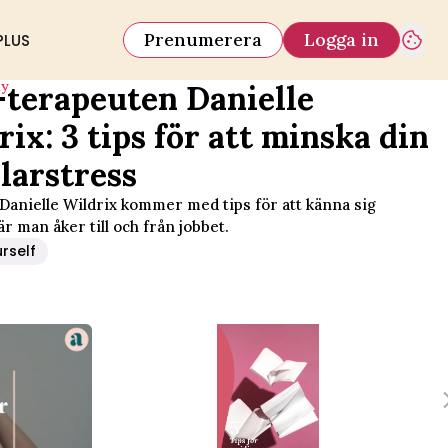
Prenumerera
Logga in
PLUS
iy
terapeuten Danielle
rix: 3 tips för att minska din
larstress
Danielle Wildrix kommer med tips för att känna sig
r man åker till och från jobbet.
urself