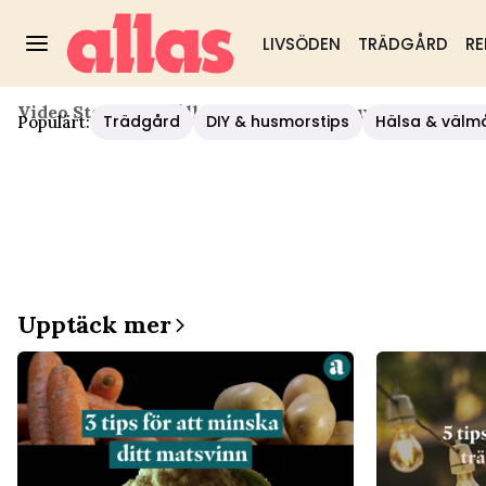
LIVSÖDEN
TRÄDGÅRD
RE
Video Start
/
Hushåll/diy
/
KBT-Terapeuten Danielle W
Trädgård
DIY & husmorstips
Hälsa & välm
Populärt:
Upptäck mer