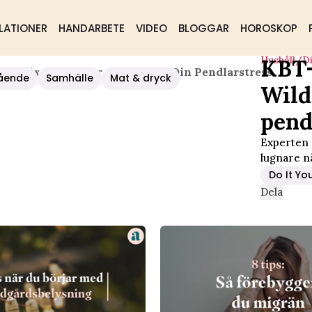
LATIONER
HANDARBETE
VIDEO
BLOGGAR
HOROSKOP
Hushåll/d
KBT-
ildrix: 3 Tips För Att Minska Din Pendlarstress
ående
Samhälle
Mat & dryck
Wild
pend
Experten 
lugnare nä
Do It Yo
Dela