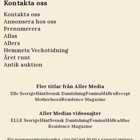
Kontakta oss
Kontakta oss
Annonsera hos oss
Prenumerera
Allas
Allers
Hemmets Veckotidning
Året runt
Antik auktion
Fler titlar från Aller Media
Elle Sverige
Hänt
Svensk Damtidning
Femina
MåBra
Recept
Motherhood
Residence Magazine
Aller Medias videosajter
ELLE Sverige
Hänt
Svensk Damtidning
Femina
MåBra
Allas
Residence Magazine
För prenumerationsärenden, ring
042 444 30 00
• Ansvarig utgivare