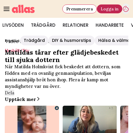
Prenumerera
Logga in
LIVSÖDEN
TRÄDGÅRD
RELATIONER
HANDARBETE
Trädgård
DIY & husmorstips
Hälsa & välmå
Populärt:
Video Start
/
Hushåll/diy
Hushåll/diy
Matildas tårar efter glädjebeskedet
till sjuka dottern
När Matilda Holmkvist fick beskedet att dottern, som
föddes med en ovanlig genmanipulation, beviljas
assistanshjälp bröt hon ihop. Flera år kamp mot
myndigheter var nu över.
Dela
Upptäck mer