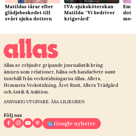
Matildas tårar efter
IVA-sjuksköterskan
Emma
glädjebeskedet till
Matilda: "Vi bedriver
dott
svårt sjuka dottern
krigsvård"
meda
Allas.se erbjuder gripande journalistik kring
ämnen som relationer, hälsa och handarbete samt
innehåll från veckotidningarna Allas, Allers,
Hemmets Veckotidning, Året Runt, Allers Trädgård
och Antik & Auktion.
ANSVARIG UTGIVARE: ÅSA LILIEGREN
Följ oss
Google nyheter