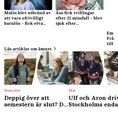
Malin blev utbränd av
Åsa fick tvillingar
att vara ofrivilligt
efter 22 missfall – blev
barnlös – fick elva
sjuk efter
missfall
förlossningen
Emel
Från 
till 
Läs artiklar om ämnet
Semester
Mat
Deppig över att
Ulf och Aron dri
semestern är slut? Då
Stockholms enda
är du ledig nästa gång
samiska deli: ”Vi
det som en