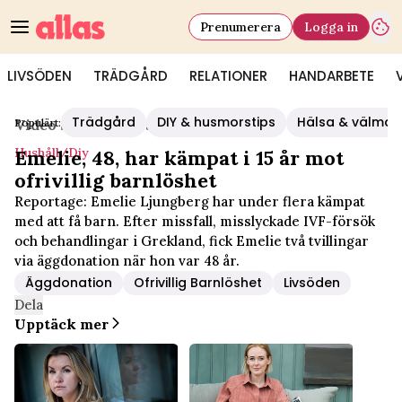
Prenumerera
Logga in
LIVSÖDEN
TRÄDGÅRD
RELATIONER
HANDARBETE
Trädgård
DIY & husmorstips
Hälsa & välmå
Populärt:
Video Start
/
Hushåll/diy
Hushåll/diy
Emelie, 48, har kämpat i 15 år mot
ofrivillig barnlöshet
Reportage: Emelie Ljungberg har under flera kämpat
med att få barn. Efter missfall, misslyckade IVF-försök
och behandlingar i Grekland, fick Emelie två tvillingar
via äggdonation när hon var 48 år.
Äggdonation
Ofrivillig Barnlöshet
Livsöden
Dela
Upptäck mer