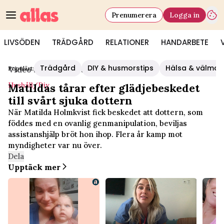
Prenumerera
Logga in
LIVSÖDEN
TRÄDGÅRD
RELATIONER
HANDARBETE
Trädgård
DIY & husmorstips
Hälsa & välmå
Populärt:
Video Start
/
Hushåll/diy
Hushåll/diy
Matildas tårar efter glädjebeskedet
till svårt sjuka dottern
När Matilda Holmkvist fick beskedet att dottern, som
föddes med en ovanlig genmanipulation, beviljas
assistanshjälp bröt hon ihop. Flera år kamp mot
myndigheter var nu över.
Dela
Upptäck mer