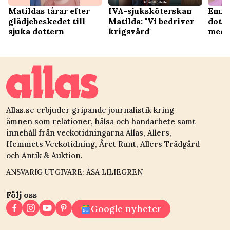
Matildas tårar efter
IVA-sjuksköterskan
Emma
glädjebeskedet till
Matilda: "Vi bedriver
dott
sjuka dottern
krigsvård"
meda
Allas.se erbjuder gripande journalistik kring
ämnen som relationer, hälsa och handarbete samt
innehåll från veckotidningarna Allas, Allers,
Hemmets Veckotidning, Året Runt, Allers Trädgård
och Antik & Auktion.
ANSVARIG UTGIVARE: ÅSA LILIEGREN
Följ oss
Google nyheter