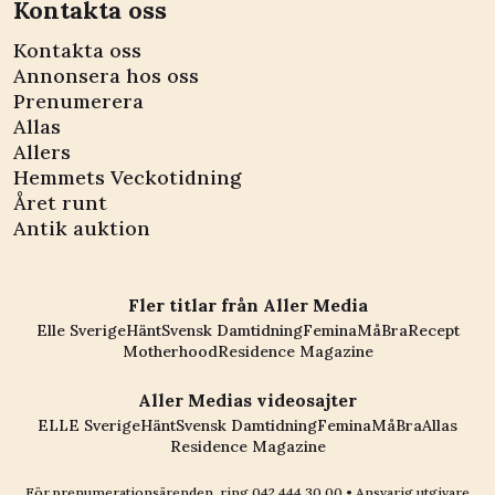
Kontakta oss
Kontakta oss
Annonsera hos oss
Prenumerera
Allas
Allers
Hemmets Veckotidning
Året runt
Antik auktion
Fler titlar från Aller Media
Elle Sverige
Hänt
Svensk Damtidning
Femina
MåBra
Recept
Motherhood
Residence Magazine
Aller Medias videosajter
ELLE Sverige
Hänt
Svensk Damtidning
Femina
MåBra
Allas
Residence Magazine
För prenumerationsärenden, ring
042 444 30 00
• Ansvarig utgivare