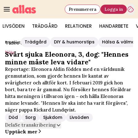
Prenumerera
Logga in
LIVSÖDEN
TRÄDGÅRD
RELATIONER
HANDARBETE
Trädgård
DIY & husmorstips
Hälsa & välmå
Populärt:
Video Start
/
Nöje
Nöje
Svårt sjuka Eleonora, 3, dog: "Hennes
minne måste leva vidare"
Reportage: Eleonora Aldin föddes med en världsunik
genmutation, som gjorde hennes liv kantat av
svårigheter och alltför kort. I februari 2019 gick hon
bort, bara tre år gammal. Nu försöker hennes föräldrar
hitta meningen i tillvaron igen – och hålla Eleonoras
minne levande. "Hennes liv ska inte ha varit förgäves",
säger pappa Rickard Lundqvist.
Död
Sorg
Sjukdom
Livsöden
Dela
Se transkribering
Upptäck mer