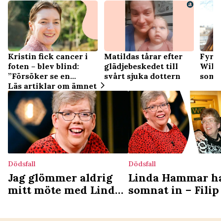
Kristin fick cancer i
Matildas tårar efter
Fyrb
foten – blev blind:
glädjebeskedet till
Wilh
”Försöker se en
svårt sjuka dottern
som 
mening i allt som
Läs artiklar om ämnet
sker”
Dödsfall
Dödsfall
Jag glömmer aldrig
Linda Hammar h
mitt möte med Linda
somnat in – Fili
Hammar – det lärde
systerns sista tid
hon mig
livet: ”Jag var vi