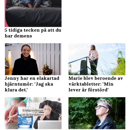
5 tidiga tecken på att du
har demens
Jenny har en elakartad
Marie blev beroende av
hjärntumör: "Jag ska
värktabletter: "Min
klara det."
lever är förstörd"