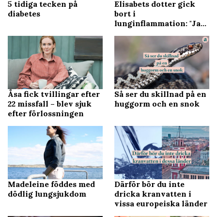
5 tidiga tecken på
Elisabets dotter gick
diabetes
bort i
lunginflammation: "Jag
ville dö själv"
Åsa fick tvillingar efter
Så ser du skillnad på en
22 missfall – blev sjuk
huggorm och en snok
efter förlossningen
Madeleine föddes med
Därför bör du inte
dödlig lungsjukdom
dricka kranvatten i
vissa europeiska länder