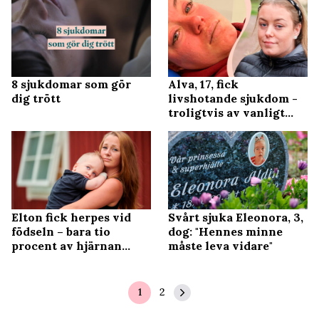
8 sjukdomar som gör
Alva, 17, fick
dig trött
livshotande sjukdom -
troligtvis av vanligt
läkemedel
Elton fick herpes vid
Svårt sjuka Eleonora, 3,
födseln – bara tio
dog: "Hennes minne
procent av hjärnan
måste leva vidare"
kvar
1
2