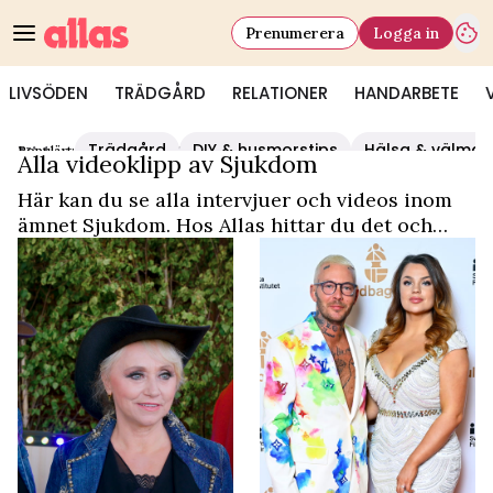
Prenumerera
Logga in
LIVSÖDEN
TRÄDGÅRD
RELATIONER
HANDARBETE
Trädgård
DIY & husmorstips
Hälsa & välmå
Populärt:
Video Start
/
Sjukdom
Alla videoklipp av Sjukdom
Här kan du se alla intervjuer och videos inom
ämnet Sjukdom. Hos Allas hittar du det och
mycket mer.