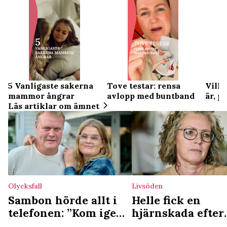
5 Vanligaste sakerna
Tove testar: rensa
Ville
mammor ångrar
avlopp med buntband
är, p
Läs artiklar om ämnet
Olycksfall
Livsöden
Sambon hörde allt i
Helle fick en
telefonen: ”Kom igen
hjärnskada efter
tjejen, andas!”
migränanfall: ”J