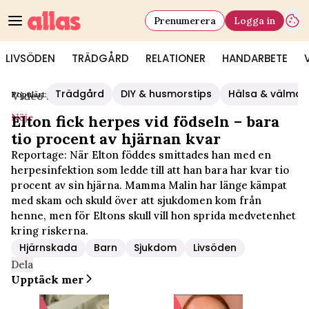
Prenumerera
Logga in
LIVSÖDEN
TRÄDGÅRD
RELATIONER
HANDARBETE
Trädgård
DIY & husmorstips
Hälsa & välmå
Populärt:
Video Start
/
Nöje
Nöje
Elton fick herpes vid födseln – bara
tio procent av hjärnan kvar
Reportage: När Elton föddes smittades han med en
herpesinfektion som ledde till att han bara har kvar tio
procent av sin hjärna. Mamma Malin har länge kämpat
med skam och skuld över att sjukdomen kom från
henne, men för Eltons skull vill hon sprida medvetenhet
kring riskerna.
Hjärnskada
Barn
Sjukdom
Livsöden
Dela
Upptäck mer