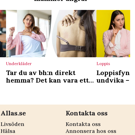
Underkläder
Loppis
Tar du av bh:n direkt
Loppisfynd
hemma? Det kan vara ett
undvika – k
tecken
skadliga ke
Allas.se
Kontakta oss
Livsöden
Kontakta oss
Hälsa
Annonsera hos oss