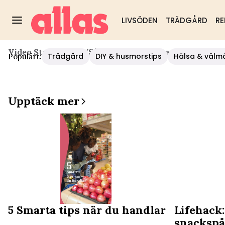
LIVSÖDEN
TRÄDGÅRD
RE
Video Start
/
Hälsa
/
Så Håller Du Hjärnan Ung
Trädgård
DIY & husmorstips
Hälsa & välm
Populärt:
Upptäck mer
5 Smarta tips när du handlar
Lifehack:
snackspå