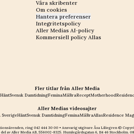
Våra skribenter
Om cookies
Hantera preferenser
Integritetspolicy
Aller Medias AI-policy
Kommersiell policy Allas
Fler titlar från Aller Media
Hänt
Svensk Damtidning
Femina
MåBra
Recept
Motherhood
Residen
Aller Medias videosajter
 Sverige
Hänt
Svensk Damtidning
Femina
MåBra
Allas
Residence Mag
ionsärenden, ring
042 444 30 00
• Ansvarig utgivare Åsa Liliegren © Copyr
 del av
Aller Media AB, 556002-8325
. Humlegårdsgatan 6, 114 46 Stockholm.
08