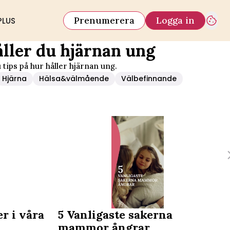
Prenumerera
Logga in
PLUS
åller du hjärnan ung
 tips på hur håller hjärnan ung.
Hjärna
Hälsa&välmående
Välbefinnande
r i våra
5 Vanligaste sakerna
mammor ångrar