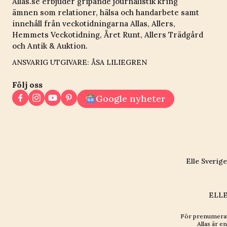
Allas.se erbjuder gripande journalistik kring
ämnen som relationer, hälsa och handarbete samt
innehåll från veckotidningarna Allas, Allers,
Hemmets Veckotidning, Året Runt, Allers Trädgård
och Antik & Auktion.
ANSVARIG UTGIVARE: ÅSA LILIEGREN
Följ oss
Google nyheter
Elle Sverige
ELLE
För prenumerat
Allas är en