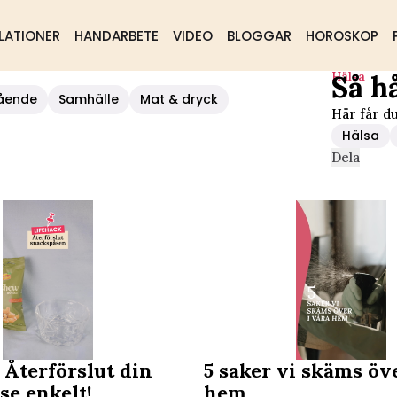
LATIONER
HANDARBETE
VIDEO
BLOGGAR
HOROSKOP
Hälsa
Så h
ående
Samhälle
Mat & dryck
Här får du
Hälsa
Dela
 Återförslut din
5 saker vi skäms öve
se enkelt!
hem