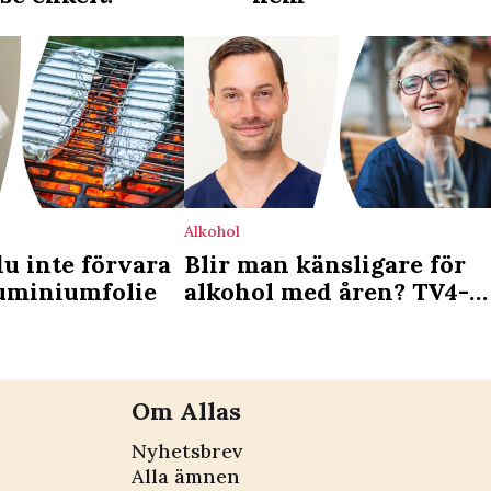
Alkohol
du inte förvara
Blir man känsligare för
luminiumfolie
alkohol med åren? TV4-
läkaren reder ut
Om Allas
Nyhetsbrev
Alla ämnen