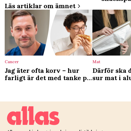
Läs artiklar om ämnet
Cancer
Mat
Jag äter ofta korv – hur
Därför ska 
farligt är det med tanke på
sur mat i a
cancerrisken?