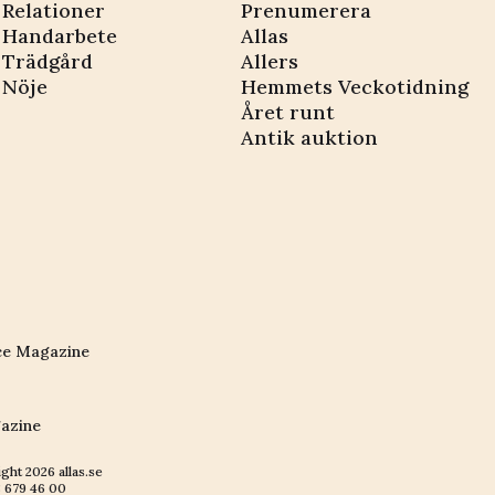
Relationer
Prenumerera
Handarbete
Allas
Trädgård
Allers
Nöje
Hemmets Veckotidning
Året runt
Antik auktion
ce Magazine
azine
ight
2026
allas.se
 679 46 00