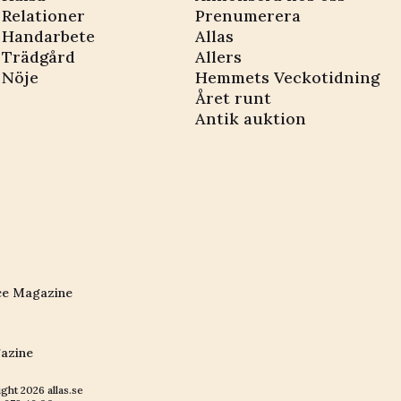
Relationer
Prenumerera
Handarbete
Allas
Trädgård
Allers
Nöje
Hemmets Veckotidning
Året runt
Antik auktion
ce Magazine
azine
ight
2026
allas.se