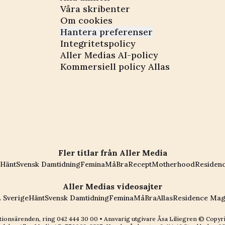
Våra skribenter
Om cookies
Hantera preferenser
Integritetspolicy
Aller Medias AI-policy
Kommersiell policy Allas
Fler titlar från Aller Media
Hänt
Svensk Damtidning
Femina
MåBra
Recept
Motherhood
Residen
Aller Medias videosajter
 Sverige
Hänt
Svensk Damtidning
Femina
MåBra
Allas
Residence Mag
ionsärenden, ring
042 444 30 00
• Ansvarig utgivare Åsa Liliegren © Copyr