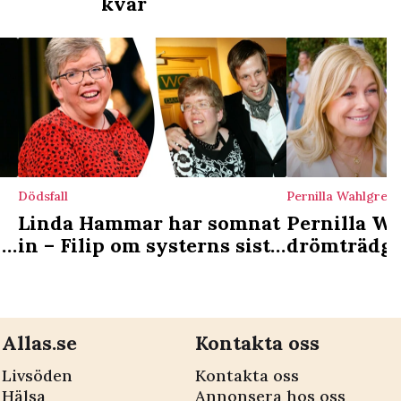
kvar
Dödsfall
Pernilla Wahlgren
Linda Hammar har somnat
Pernilla W
 –
in – Filip om systerns sista
drömträdgå
tid i livet: ”Jag var vid
Christians 
hennes sida”
luktar skit 
Allas.se
Kontakta oss
Livsöden
Kontakta oss
Hälsa
Annonsera hos oss