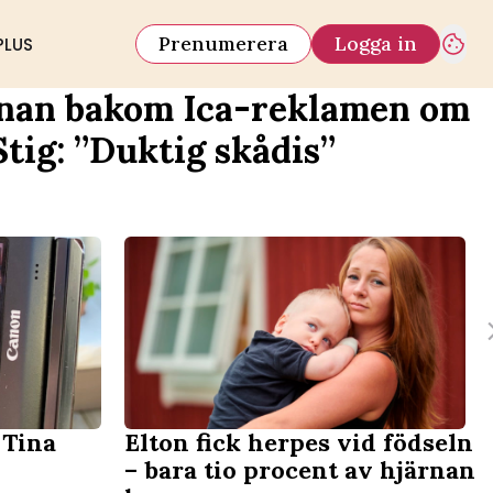
Prenumerera
Logga in
PLUS
nan bakom Ica-reklamen om
Stig: ”Duktig skådis”
 Tina
Elton fick herpes vid födseln
– bara tio procent av hjärnan