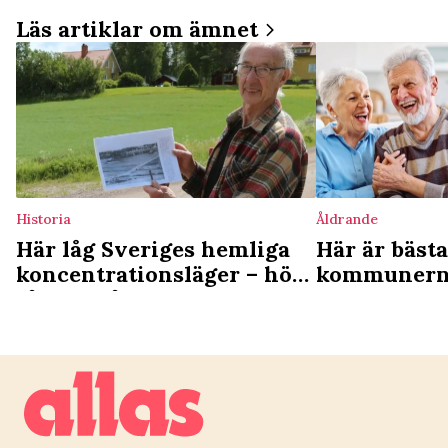
Läs artiklar om ämnet
Historia
Åldrande
Här låg Sveriges hemliga
Här är bäst
koncentrationsläger – höll
kommunerna 
fångar på obestämd tid
hamnar i bo