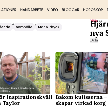
LATIONER
HANDARBETE
VIDEO
BLOGGAR
HOROSKOP
Nöje
Hjär
ya Stig: ”Duktig Skådis”
ående
Samhälle
Mat & dryck
nya 
Dela
ör Inspirationskväll
Bakom kulisserna –
 Taylor
skapar virkad korg