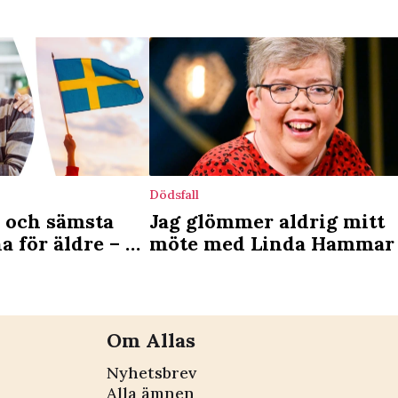
Dödsfall
a och sämsta
Jag glömmer aldrig mitt
för äldre – de
möte med Linda Hammar
tten
det lärde hon mig
Om Allas
Nyhetsbrev
Alla ämnen