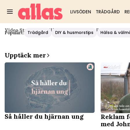
LIVSÖDEN
TRÄDGÅRD
RE
Video Start
/
Nöje
/
Hjärnan Bakom Ica-Reklamen Om N
Trädgård
DIY & husmorstips
Hälsa & välm
Populärt:
Upptäck mer
Så håller du hjärnan ung
Reklam f
med John