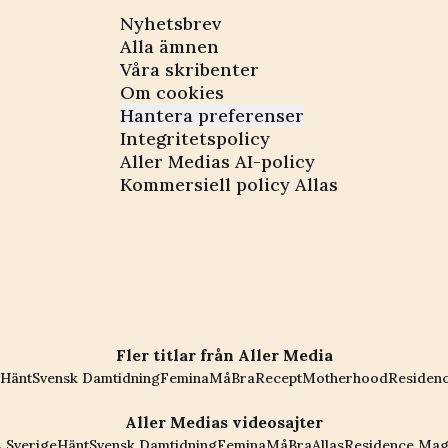
Nyhetsbrev
Alla ämnen
Våra skribenter
Om cookies
Hantera preferenser
Integritetspolicy
Aller Medias AI-policy
Kommersiell policy Allas
Fler titlar från Aller Media
Hänt
Svensk Damtidning
Femina
MåBra
Recept
Motherhood
Residen
Aller Medias videosajter
 Sverige
Hänt
Svensk Damtidning
Femina
MåBra
Allas
Residence Mag