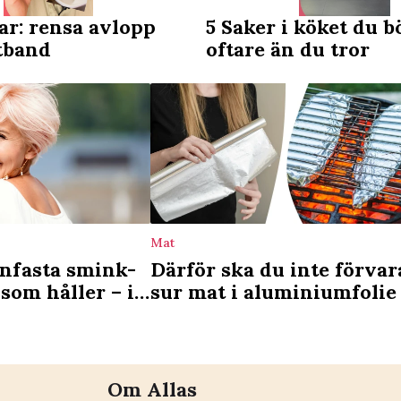
ar: rensa avlopp
5 Saker i köket du b
tband
oftare än du tror
Mat
enfasta smink-
Därför ska du inte förvar
som håller – i
sur mat i aluminiumfolie
 och regn
Om Allas