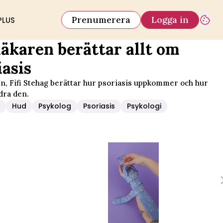
Prenumerera
Logga in
PLUS
äkaren berättar allt om
iasis
n, Fifi Stehag berättar hur psoriasis uppkommer och hur
dra den.
m
Hud
Psykolog
Psoriasis
Psykologi