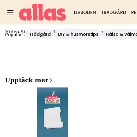
LIVSÖDEN
TRÄDGÅRD
RE
Video Start
/
Hälsa
/
Hudläkaren Berättar Allt Om Pso
Trädgård
DIY & husmorstips
Hälsa & välm
Populärt:
Upptäck mer