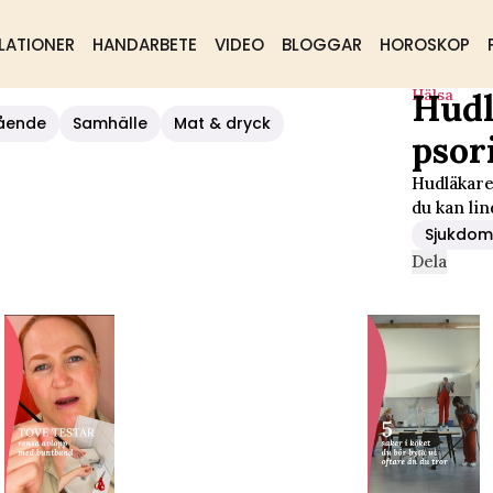
LATIONER
HANDARBETE
VIDEO
BLOGGAR
HOROSKOP
Hälsa
Hudl
riasis
ående
Samhälle
Mat & dryck
psor
Hudläkare
du kan lin
Sjukdo
Dela