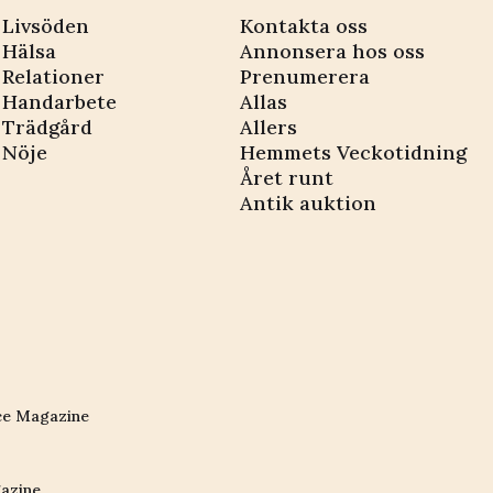
Livsöden
Kontakta oss
Hälsa
Annonsera hos oss
Relationer
Prenumerera
Handarbete
Allas
Trädgård
Allers
Nöje
Hemmets Veckotidning
Året runt
Antik auktion
ce Magazine
azine