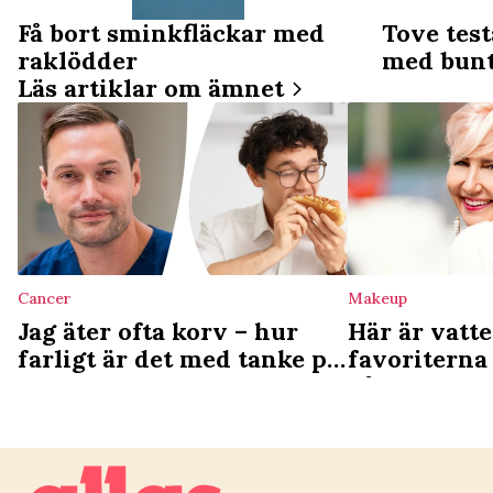
Få bort sminkfläckar med
Tove test
raklödder
med bun
Läs artiklar om ämnet
Cancer
Makeup
Jag äter ofta korv – hur
Här är vatt
farligt är det med tanke på
favoriterna 
cancerrisken?
både värme