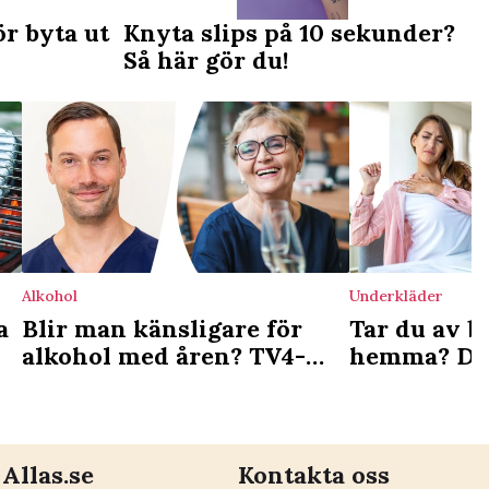
ör byta ut
Knyta slips på 10 sekunder?
Så här gör du!
Alkohol
Underkläder
a
Blir man känsligare för
Tar du av b
alkohol med åren? TV4-
hemma? Det
läkaren reder ut
tecken
Allas.se
Kontakta oss