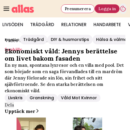
Prenumerera
Logga in
LIVSÖDEN
TRÄDGÅRD
RELATIONER
HANDARBETE
Trädgård
DIY & husmorstips
Hälsa & välmå
Populärt:
Video Start
/
Samhälle
Samhälle
Ekonomiskt våld: Jennys berättelse
om livet bakom fasaden
En ny man, spontana lyxresor och en villa med pool. Det
som började som en saga förvandlades till en mardröm
där Jenny förlorade sin lön, sin frihet och sitt
självförtroende. Se den starka berättelsen om
ekonomiskt våld.
Livskris
Granskning
Våld Mot Kvinnor
Dela
Upptäck mer