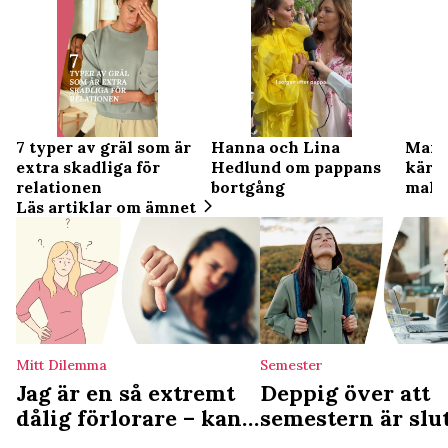
7 typer av gräl som är
Hanna och Lina
Mari
extra skadliga för
Hedlund om pappans
kärl
relationen
bortgång
maken
Läs artiklar om ämnet
dag m
Mitt Dilemma
Semester
Jag är en så extremt
Deppig över att
dålig förlorare – kan
semestern är slu
jag bara vägra vara
är du ledig nästa