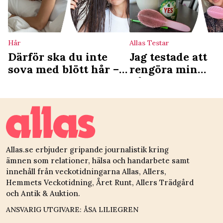
Hår
Allas Testar
Därför ska du inte
Jag testade att
sova med blött hår –
rengöra min
experten förklarar
hårborste med e
knepet – blev so
Allas.se erbjuder gripande journalistik kring
ämnen som relationer, hälsa och handarbete samt
innehåll från veckotidningarna Allas, Allers,
Hemmets Veckotidning, Året Runt, Allers Trädgård
och Antik & Auktion.
ANSVARIG UTGIVARE: ÅSA LILIEGREN