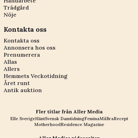
Handarbete
Trädgård
Nöje
Kontakta oss
Kontakta oss
Annonsera hos oss
Prenumerera
Allas
Allers
Hemmets Veckotidning
Året runt
Antik auktion
Fler titlar från Aller Media
Elle Sverige
Hänt
Svensk Damtidning
Femina
MåBra
Recept
Motherhood
Residence Magazine