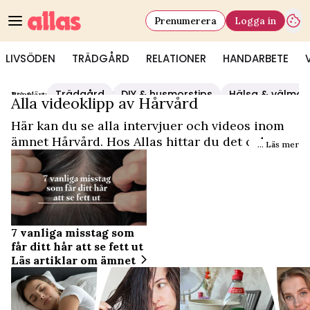
Prenumerera
Logga in
LIVSÖDEN
TRÄDGÅRD
RELATIONER
HANDARBETE
Trädgård
DIY & husmorstips
Hälsa & välmå
Populärt:
Video Start
/
Hårvård
Alla videoklipp av Hårvård
Här kan du se alla intervjuer och videos inom
ämnet Hårvård. Hos Allas hittar du det och
... Läs mer
mycket mer.
7 vanliga misstag som
får ditt hår att se fett ut
Läs artiklar om ämnet