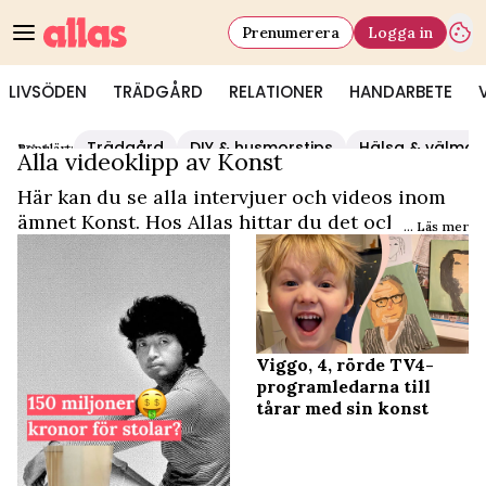
Prenumerera
Logga in
LIVSÖDEN
TRÄDGÅRD
RELATIONER
HANDARBETE
Trädgård
DIY & husmorstips
Hälsa & välmå
Populärt:
Video Start
/
Konst
Alla videoklipp av Konst
Här kan du se alla intervjuer och videos inom
ämnet Konst. Hos Allas hittar du det och
... Läs mer
mycket mer.
Viggo, 4, rörde TV4-
programledarna till
tårar med sin konst