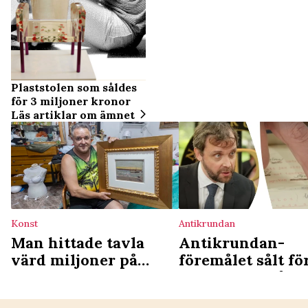
Plaststolen som såldes
för 3 miljoner kronor
Läs artiklar om ämnet
Konst
Antikrundan
Man hittade tavla
Antikrundan-
värd miljoner på
föremålet sålt fö
gatan – trodde det var
jättebelopp på
skräp
auktion – slutpri