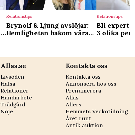
Relationstips
Relationstips
Brynolf & Ljung avslöjar:
Bli expert p
 –
Hemligheten bakom våra
3 olika per
a
lyckliga relationer
du möter va
Allas.se
Kontakta oss
Livsöden
Kontakta oss
Hälsa
Annonsera hos oss
Relationer
Prenumerera
Handarbete
Allas
Trädgård
Allers
Nöje
Hemmets Veckotidning
Året runt
Antik auktion