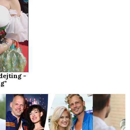
dejting -
ig"