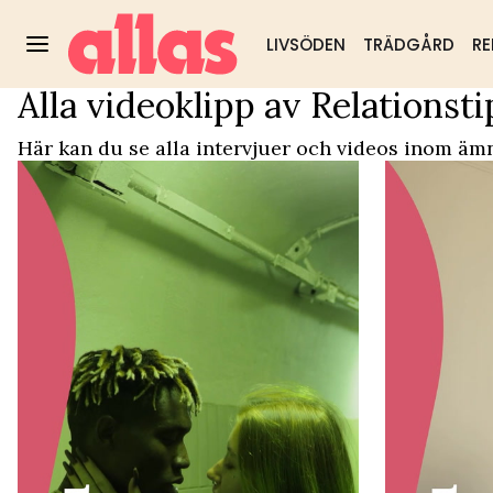
LIVSÖDEN
TRÄDGÅRD
RE
Alla videoklipp av Relationsti
Video Start
/
Relationstips
Trädgård
DIY & husmorstips
Hälsa & välm
Populärt:
Här kan du se alla intervjuer och videos inom ämn