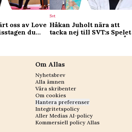
Svt
lärt oss av Love
Håkan Juholt nära att
isstagen du
tacka nej till SVT:s Spelet
 undvika
samtalet med hustrun Ås
Om Allas
Nyhetsbrev
Alla ämnen
Våra skribenter
Om cookies
Hantera preferenser
Integritetspolicy
Aller Medias AI-policy
Kommersiell policy Allas