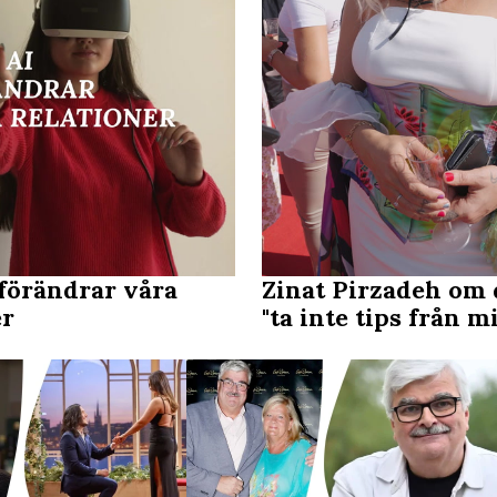
 förändrar våra
Zinat Pirzadeh om 
er
"ta inte tips från m