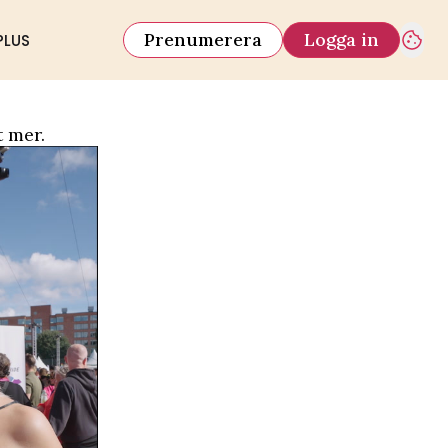
Prenumerera
Logga in
PLUS
t mer.