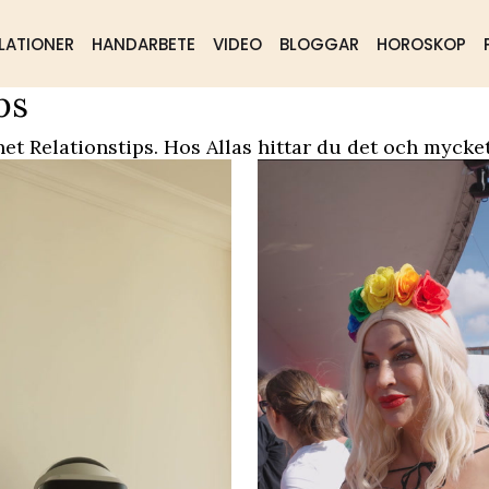
LATIONER
HANDARBETE
VIDEO
BLOGGAR
HOROSKOP
ps
ående
Samhälle
Mat & dryck
et Relationstips. Hos Allas hittar du det och mycke