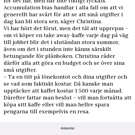
för det här, men har inte riktigt lyckats.
Accumulation bias handlar i alla fall om att vi
generellt har svårt för att se att små utgifter i
dag kan bli stora sen, säger Christina.
Vi har hört det förut, men det tål att upprepas –
om vi köper en take away-kaffe varje dag på väg
till jobbet blir det i slutändan stora summor,
även om det i stunden inte känns särskilt
betungande för plånboken. Christina råder
därför alla att göra en budget och se över sina
små utgifter.
– Ta en titt på lönekontot och dina utgifter och
se vad som faktiskt kostar. Då kanske man
upptäcker att kaffet kostar 1 500 varje månad.
Därefter fattar man beslut – vill man fortsätta att
köpa sitt kaffe eller vill man hellre spara
pengarna till exempelvis en resa.
Annons