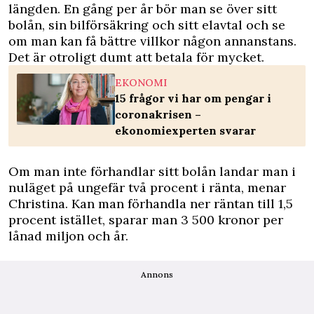
längden. En gång per år bör man se över sitt
bolån, sin bilförsäkring och sitt elavtal och se
om man kan få bättre villkor någon annanstans.
Det är otroligt dumt att betala för mycket.
EKONOMI
15 frågor vi har om pengar i
coronakrisen –
ekonomiexperten svarar
Om man inte förhandlar sitt bolån landar man i
nuläget på ungefär två procent i ränta, menar
Christina. Kan man förhandla ner räntan till 1,5
procent istället, sparar man 3 500 kronor per
lånad miljon och år.
Annons