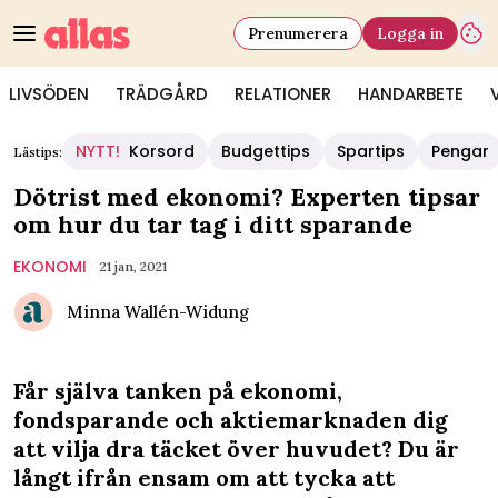
Prenumerera
Logga in
LIVSÖDEN
TRÄDGÅRD
RELATIONER
HANDARBETE
NYTT!
Korsord
Budgettips
Spartips
Pengar
Lästips:
Dötrist med ekonomi? Experten tipsar
om hur du tar tag i ditt sparande
EKONOMI
21 jan, 2021
Minna Wallén-Widung
Får själva tanken på ekonomi,
fondsparande och aktiemarknaden dig
att vilja dra täcket över huvudet? Du är
långt ifrån ensam om att tycka att