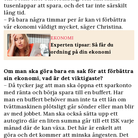
tusenlappar att spara, och det tar inte särskilt
lång tid.
– På bara några timmar per år kan vi förbättra
vår ekonomi väldigt mycket, säger Christina.
EKONOMI
Experten tipsar: Så får du
ordning på din ekonomi
Om man ska göra bara en sak för att förbättra
sin ekonomi, vad är det viktigaste?
– Då tycker jag att man ska öppna ett sparkonto
med ränta och börja spara till en buffert. Har
man en buffert behöver man inte ta ett lån om
tvättmaskinen plötsligt går sönder eller man blir
av med jobbet. Man ska också sätta upp ett
autogiro där en liten summa går till ett ISK varje
månad där de kan växa. Det här är enkelt att
göra och det kommer att minska ångesten. Det