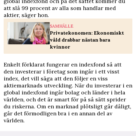
global indexfond och på det sättet kommer du
att slå 99 procent av alla som handlar med
aktier, säger hon.
SAMHÄLLE
Privatekonomen: Ekonomiskt
våld drabbar nästan bara
kvinnor
Enkelt förklarat fungerar en indexfond så att
den investerar i företag som ingår i ett visst
index, det vill säga att den följer en viss
aktiemarknads utveckling. När du investerar i en
global indexfond ingår bolag och länder i hela
världen, och det är smart för på så sätt sprider
du riskerna. Om en marknad plötsligt går dåligt,
går det förmodligen bra i en annan del av
världen.