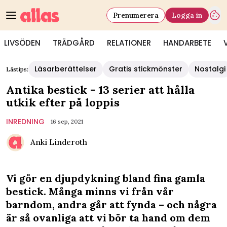
Prenumerera
Logga in
LIVSÖDEN
TRÄDGÅRD
RELATIONER
HANDARBETE
Läsarberättelser
Gratis stickmönster
Nostalgi
Lästips:
Antika bestick - 13 serier att hålla
utkik efter på loppis
INREDNING
16 sep, 2021
Anki Linderoth
Vi gör en djupdykning bland fina gamla
bestick. Många minns vi från vår
barndom, andra går att fynda – och några
är så ovanliga att vi bör ta hand om dem