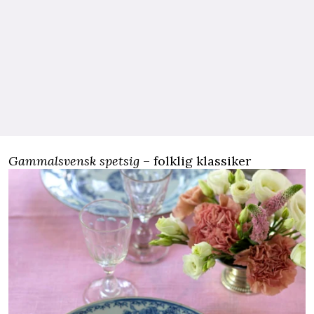
Gammalsvensk spetsig
– folklig klassiker