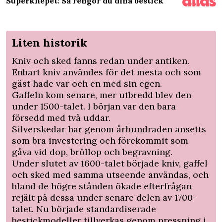
Superknepet: Så rengör du dina bestick
Liten historik
Kniv och sked fanns redan under antiken.
Enbart kniv användes för det mesta och som
gäst hade var och en med sin egen.
Gaffeln kom senare, mer utbredd blev den
under 1500-talet. I början var den bara
försedd med två uddar.
Silverskedar har genom århundraden ansetts
som bra investering och förekommit som
gåva vid dop, bröllop och begravning.
Under slutet av 1600-talet började kniv, gaffel
och sked med samma utseende användas, och
bland de högre stånden ökade efterfrågan
rejält på dessa under senare delen av 1700-
talet. Nu började standardiserade
bestickmodeller tillverkas genom pressning i