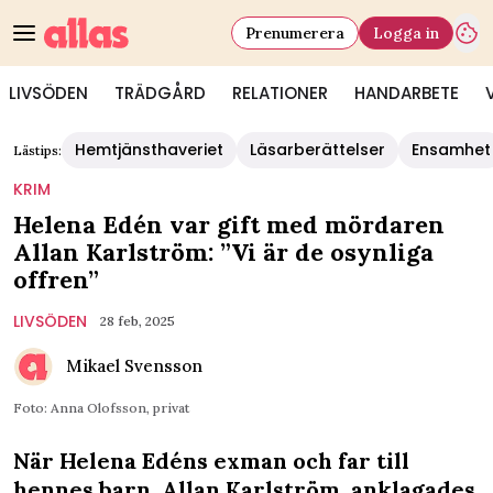
Prenumerera
Logga in
LIVSÖDEN
TRÄDGÅRD
RELATIONER
HANDARBETE
Hemtjänsthaveriet
Läsarberättelser
Ensamhet
Lästips:
KRIM
Helena Edén var gift med mördaren
Allan Karlström: ”Vi är de osynliga
offren”
LIVSÖDEN
28 feb, 2025
Mikael Svensson
Foto: Anna Olofsson, privat
När Helena Edéns exman och far till
hennes barn, Allan Karlström, anklagades