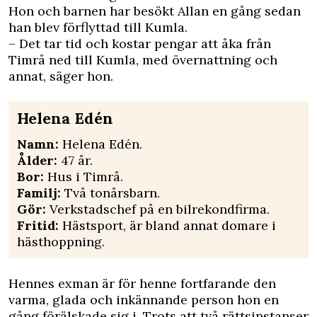
Hon och barnen har besökt Allan en gång sedan
han blev förflyttad till Kumla.
– Det tar tid och kostar pengar att åka från
Timrå ned till Kumla, med övernattning och
annat, säger hon.
Helena Edén
Namn:
Helena Edén.
Ålder:
47 år.
Bor:
Hus i Timrå.
Familj:
Två tonårsbarn.
Gör:
Verkstadschef på en bilrekondfirma.
Fritid:
Hästsport, är bland annat domare i
hästhoppning.
Hennes exman är för henne fortfarande den
varma, glada och inkännande person hon en
gång förälskade sig i. Trots att två rätts­instanser