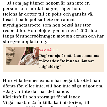
– Så som jag känner honom är han inte en
person som mördat någon, säger hon.
Helena är dotter till en polis och ganska väl
insatt i både polisarbete och annat
myndighetsarbete, som hon också har stor
respekt för. Hon plöjde igenom den 1 200 sidor
långa förundersökningen mot sin exman och har
sin egen uppfattning.
SAMHÄLLE
Dag var sju år när hans mamma
mördades: ”Minnena lämnar
mig aldrig”
Huruvida hennes exman har begått brottet han
dömts för, eller inte, vill hon inte säga något om.
– Jag var inte där när det hände.
Kärleksfullt och stormigt förhållande
Vi går nästan 25 år tillbaka i historien, till