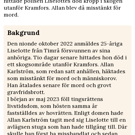
hittade polisen Liselottes död kropp i skogen
utanför Kramfors. Allan blev då misstänkt för
mord.
Bakgrund
Den nionde oktober 2022 anmäldes 25-åriga
Liselotte från Timrå försvunnen av sina
anhöriga. Tio dagar senare hittades hon död i
ett skogsområde utanför Kramfors. Allan
Karlström, som redan satt anhållen, häktades
som misstänkt för mord och människorov.
Han åtalades senare för mord och grovt
gravfridsbrott.
I början av maj 2023 föll tingsrättens
livstidsdom, som hösten samma år
fastställdes av hovrätten. Enligt domen hade
Allan Karlström tagit med sig Liselotte till en
avlägsen stuga som han hade tillgång till. Där
skulle han först ha misshandlat och sedan