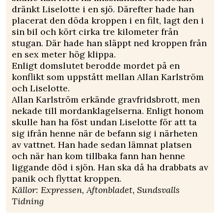
dränkt Liselotte i en sjö. Därefter hade han
placerat den döda kroppen i en filt, lagt den i
sin bil och kört cirka tre kilometer från
stugan. Där hade han släppt ned kroppen från
en sex meter hög klippa.
Enligt domslutet berodde mordet på en
konflikt som uppstått mellan Allan ­Karlström
och Liselotte.
Allan Karlström erkände gravfridsbrott, men
nekade till mordanklagelserna. Enligt honom
skulle han ha föst undan Liselotte för att ta
sig ifrån henne när de befann sig i närheten
av vattnet. Han hade sedan lämnat platsen
och när han kom tillbaka fann han henne
liggande död i sjön. Han ska då ha drabbats av
panik och flyttat kroppen.
Källor: Expressen, Aftonbladet, Sundsvalls
Tidning