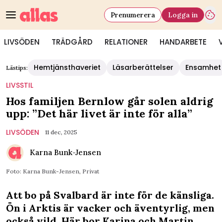
Prenumerera
Logga in
LIVSÖDEN
TRÄDGÅRD
RELATIONER
HANDARBETE
Hemtjänsthaveriet
Läsarberättelser
Ensamhet
Lästips:
LIVSSTIL
Hos familjen Bernlow går solen aldrig
upp: ”Det här livet är inte för alla”
LIVSÖDEN
11 dec, 2025
Karna Bunk-Jensen
Foto: Karna Bunk-Jensen, Privat
Att bo på Svalbard är inte för de känsliga.
Ön i Arktis är vacker och äventyrlig, men
också vild. Här bor Karina och Martin