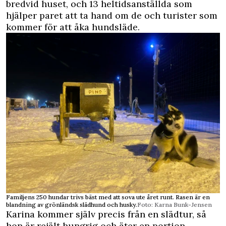
bredvid huset, och 13 heltidsanställda som
hjälper paret att ta hand om de och turister som
kommer för att åka hundsläde.
Familjens 250 hundar trivs bäst med att sova ute året runt. Rasen är en
blandning av grönländsk slädhund och husky.
Foto: Karna Bunk-Jensen
Karina kommer själv precis från en slädtur, så
hon är rejält hungrig och äter en portion