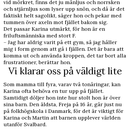
vid mörkret, finns det ju månljus och norrsken
och stjärnljus som lyser upp snön, och då är det
faktiskt helt sagolikt, säger hon och pekar med
tummen över axeln mot fjället bakom sig.
Det passar Karina utmärkt, för hon är en
friluftsmänniska med stort F.
– Jag har aldrig varit på ett gym, så jag håller
mig i form genom att gå i fjällen. Det är bara att
komma ut och använda kroppen, det tar bort alla
frustrationer, berättar hon.
Vi klarar oss på väldigt lite
Som mamma till fyra, varav två tonåringar, kan
Karina ofta behöva en tur upp på fjället.
Samtidigt döljer hon inte hur stolt hon är över
sina barn. Den äldsta, Freja på 16 år, går just nu
på folkhögskola i Danmark, för det är viktigt för
Karina och Martin att barnen upplever världen
utanför Svalbard.