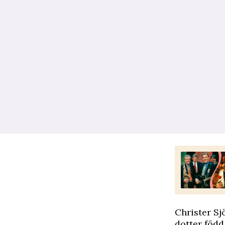
Christer Sj
dotter född