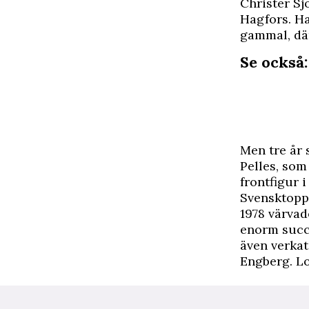
C
hrister S
Hagfors. Ha
gammal, där
Se också:
Men tre år 
Pelles, som
frontfigur 
Svensktopp
1978 värvad
enorm succé
även verkat
Engberg. Lo