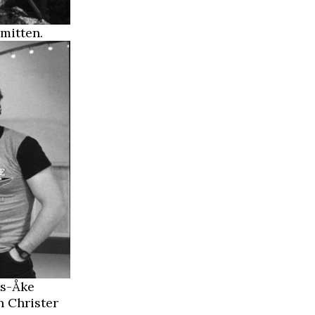
mitten.
rs-Åke
n Christer