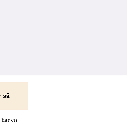
 så
 har en