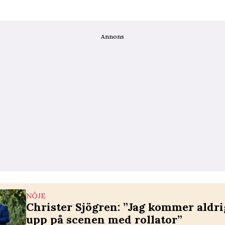
Annons
NÖJE
Christer Sjögren: ”Jag kommer aldrig
upp på scenen med rollator”