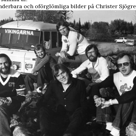
nderbara och oförglömliga bilder på Christer Sjögr