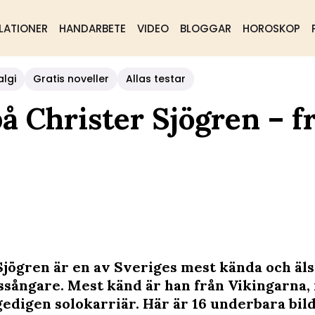
LATIONER
HANDARBETE
VIDEO
BLOGGAR
HOROSKOP
algi
Gratis noveller
Allas testar
å Christer Sjögren – f
Sjögren är en av Sveriges mest kända och äl
sångare. Mest känd är han från Vikingarna,
gedigen solokarriär. Här är 16 underbara bil