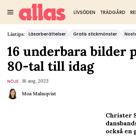
LIVSÖDEN
TRÄDGÅRD
RE
Läsarberättelser
Gratis stickmönster
Nost
Lästips:
16 underbara bilder p
80-tal till idag
16 aug, 2023
NÖJE
Moa Malmqvist
Christer 
dansbands
också en 