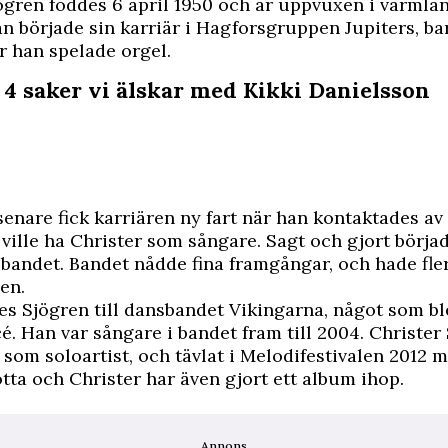
jögren
föddes 6 april 1950 och är uppvuxen i värmlä
n började sin karriär i Hagforsgruppen Jupiters, bar
 han spelade orgel.
 4 saker vi älskar med Kikki Danielsson
senare fick karriären ny fart när han kontaktades a
 ville ha Christer som sångare. Sagt och gjort börj
i bandet. Bandet nådde fina framgångar, och hade fler
en.
es Sjögren till dansbandet Vikingarna, något som bl
. Han var sångare i bandet fram till 2004. Christer
 som soloartist, och tävlat i Melodifestivalen 2012 
tta och Christer har även gjort ett album ihop.
Annons