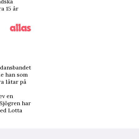
ndska
a 15 år
v dansbandet
ade han som
a låtar på
ev en
 Sjögren har
med Lotta