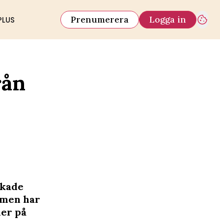
Prenumerera
Logga in
PLUS
rån
skade
 men har
der på