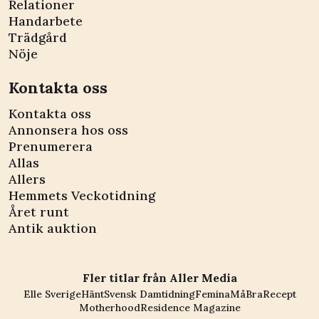
Relationer
Handarbete
Trädgård
Nöje
Kontakta oss
Kontakta oss
Annonsera hos oss
Prenumerera
Allas
Allers
Hemmets Veckotidning
Året runt
Antik auktion
Fler titlar från Aller Media
Elle Sverige
Hänt
Svensk Damtidning
Femina
MåBra
Recept
Motherhood
Residence Magazine