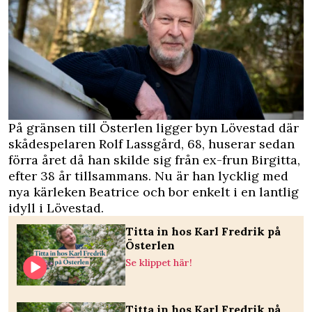
På gränsen till Österlen ligger byn Lövestad där
skådespelaren Rolf Lassgård, 68, huserar sedan
förra året då han skilde sig från ex-frun Birgitta,
efter 38 år tillsammans. Nu är han lycklig med
nya kärleken Beatrice och bor enkelt i en lantlig
idyll i Lövestad.
Titta in hos Karl Fredrik på
Österlen
Se klippet här!
Titta in hos Karl Fredrik på