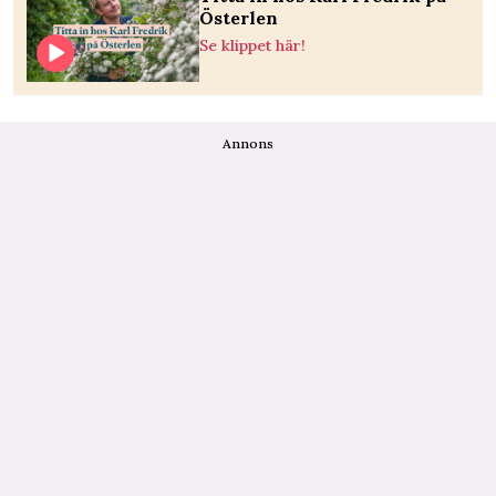
Österlen
Se klippet här!
Annons