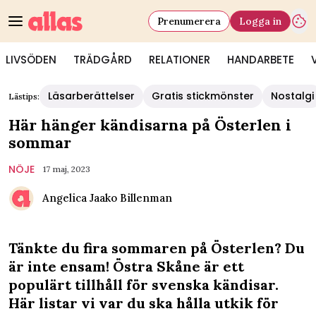
Prenumerera
Logga in
LIVSÖDEN
TRÄDGÅRD
RELATIONER
HANDARBETE
Läsarberättelser
Gratis stickmönster
Nostalgi
Lästips:
Här hänger kändisarna på Österlen i
sommar
NÖJE
17 maj, 2023
Angelica Jaako Billenman
Tänkte du fira sommaren på Österlen? Du
är inte ensam! Östra Skåne är ett
populärt tillhåll för svenska kändisar.
Här listar vi var du ska hålla utkik för