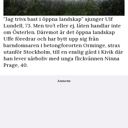
”Jag trivs bast i öppna landskap” sjunger Ulf
Lundell, 73. Men tro’t eller ej, låten handlar inte
om Österlen. Däremot är det öppna landskap
Uffe föredrar och har bytt upp sig från
barndomsaren i betongfororten Orminge, strax
utanför Stockholm, till en enslig gård i Kivik där
han lever särboliv med unga flickvännen Ninna
Prage, 40.
Annons