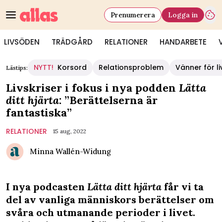
Prenumerera
Logga in
LIVSÖDEN
TRÄDGÅRD
RELATIONER
HANDARBETE
NYTT!
Korsord
Relationsproblem
Vänner för li
Lästips:
Livskriser i fokus i nya podden
Lätta
ditt hjärta
: ”Berättelserna är
fantastiska”
RELATIONER
15 aug, 2022
Minna Wallén-Widung
I nya podcasten
Lätta ditt hjärta
får vi ta
del av vanliga människors berättelser om
svåra och utmanande perioder i livet.