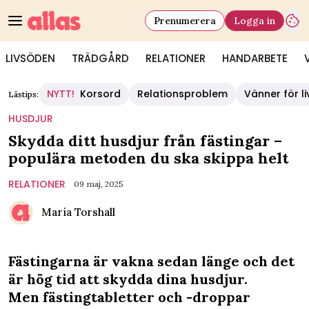
Prenumerera
Logga in
LIVSÖDEN
TRÄDGÅRD
RELATIONER
HANDARBETE
NYTT!
Korsord
Relationsproblem
Vänner för li
Lästips:
HUSDJUR
Skydda ditt husdjur från fästingar –
populära metoden du ska skippa helt
RELATIONER
09 maj, 2025
Maria Torshall
Fästingarna är vakna sedan länge och det
är hög tid att skydda dina husdjur.
Men fästingtabletter och -droppar