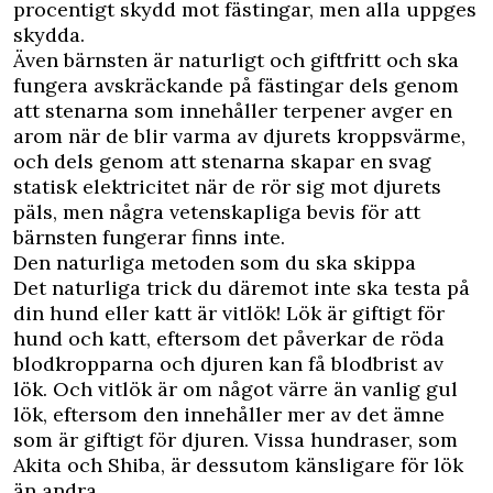
procentigt skydd mot fästingar, men alla uppges
skydda.
Även bärnsten är naturligt och giftfritt och ska
fungera avskräckande på fästingar dels genom
att stenarna som innehåller terpener avger en
arom när de blir varma av djurets kroppsvärme,
och dels genom att stenarna skapar en svag
statisk elektricitet när de rör sig mot djurets
päls, men några vetenskapliga bevis för att
bärnsten fungerar finns inte.
Den naturliga metoden som du ska skippa
Det naturliga trick du däremot inte ska testa på
din hund eller katt är vitlök! Lök är giftigt för
hund och katt, eftersom det påverkar de röda
blodkropparna och djuren kan få blodbrist av
lök. Och vitlök är om något värre än vanlig gul
lök, eftersom den innehåller mer av det ämne
som är giftigt för djuren. Vissa hundraser, som
Akita och Shiba, är dessutom känsligare för lök
än andra.