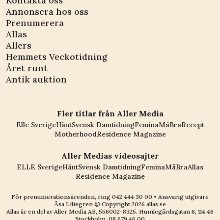
Kontakta oss
Annonsera hos oss
Prenumerera
Allas
Allers
Hemmets Veckotidning
Året runt
Antik auktion
Fler titlar från Aller Media
Elle Sverige
Hänt
Svensk Damtidning
Femina
MåBra
Recept
Motherhood
Residence Magazine
Aller Medias videosajter
ELLE Sverige
Hänt
Svensk Damtidning
Femina
MåBra
Allas
Residence Magazine
För prenumerationsärenden, ring
042 444 30 00
• Ansvarig utgivare
Åsa Liliegren © Copyright
2026
allas.se
Allas är en del av
Aller Media AB, 556002-8325
. Humlegårdsgatan 6, 114 46
Stockholm.
08 679 46 00