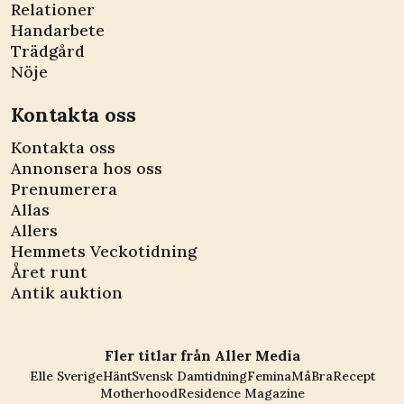
Relationer
Handarbete
Trädgård
Nöje
Kontakta oss
Kontakta oss
Annonsera hos oss
Prenumerera
Allas
Allers
Hemmets Veckotidning
Året runt
Antik auktion
Fler titlar från Aller Media
Elle Sverige
Hänt
Svensk Damtidning
Femina
MåBra
Recept
Motherhood
Residence Magazine