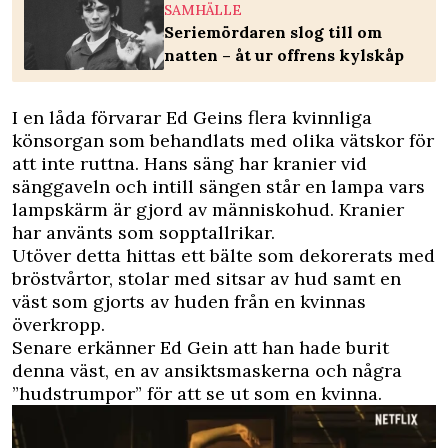
SAMHÄLLE
Seriemördaren slog till om
natten – åt ur offrens kylskåp
I en låda förvarar Ed Geins flera kvinnliga
könsorgan som behandlats med olika vätskor för
att inte ruttna. Hans säng har kranier vid
sänggaveln och intill sängen står en lampa vars
lampskärm är gjord av människohud. Kranier
har använts som sopptallrikar.
Utöver detta hittas ett bälte som dekorerats med
bröstvårtor, stolar med sitsar av hud samt en
väst som gjorts av huden från en kvinnas
överkropp.
Senare erkänner Ed Gein att han hade burit
denna väst, en av ansiktsmaskerna och några
”hudstrumpor” för att se ut som en kvinna.