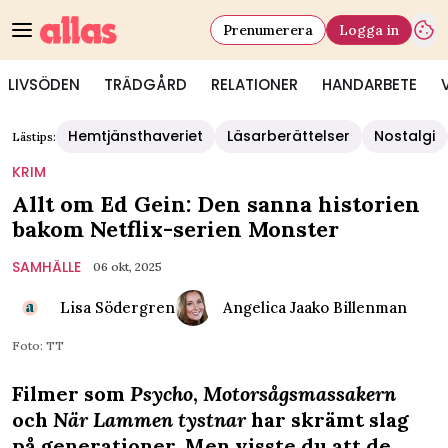
Prenumerera
Logga in
LIVSÖDEN
TRÄDGÅRD
RELATIONER
HANDARBETE
Hemtjänsthaveriet
Läsarberättelser
Nostalgi
Lästips:
KRIM
Allt om Ed Gein: Den sanna historien
bakom Netflix-serien Monster
SAMHÄLLE
06 okt, 2025
Lisa Södergren
Angelica Jaako Billenman
Foto: TT
Filmer som
Psycho
,
Motorsågsmassakern
och
När Lammen tystnar
har skrämt slag
på generationer. Men visste du att de