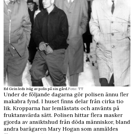
Ed Gein leds iväg av polis på sin gård.
Foto: TT
Under de följande dagarna gör polisen ännu fler
makabra fynd. I huset finns delar från cirka tio
lik. Kropparna har lemlästats och använts på
fruktansvärda sätt. Polisen hittar flera masker
gjorda av ansiktshud från döda män­niskor, bland
andra barägaren Ma­ry Hogan som anmäldes