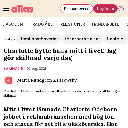
Prenumerera
Logga in
LIVSÖDEN
TRÄDGÅRD
RELATIONER
HANDARBETE
Hemtjänsthaveriet
Läsarberättelser
Nostalgi
Lästips:
Charlotte bytte bana mitt i livet: Jag
gör skillnad varje dag
SAMHÄLLE
02 aug, 2021
Maria Rundgren Zaitzewsky
Charlotte Odeborn sadlade om till sjuksköterska och känner att hon gör
skillnad.
Mitt i livet lämnade Charlotte Odeborn
jobbet i reklambranschen med hög lön
och status för att bli sjuksköterska. Hon