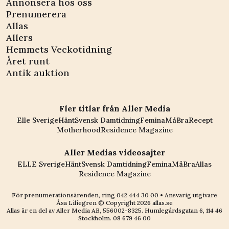
Annonsera hos oss
Prenumerera
Allas
Allers
Hemmets Veckotidning
Året runt
Antik auktion
Fler titlar från Aller Media
Elle Sverige
Hänt
Svensk Damtidning
Femina
MåBra
Recept
Motherhood
Residence Magazine
Aller Medias videosajter
ELLE Sverige
Hänt
Svensk Damtidning
Femina
MåBra
Allas
Residence Magazine
För prenumerationsärenden, ring
042 444 30 00
• Ansvarig utgivare
Åsa Liliegren © Copyright
2026
allas.se
Allas är en del av
Aller Media AB, 556002-8325
. Humlegårdsgatan 6, 114 46
Stockholm.
08 679 46 00