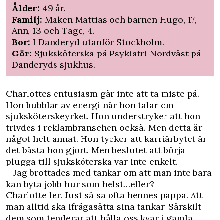
Ålder:
49 år.
Familj:
Maken Mattias och barnen Hugo, 17,
Ann, 13 och Tage, 4.
Bor:
I Danderyd utanför Stockholm.
Gör:
Sjuksköterska på Psykiatri Nordväst på
Danderyds sjukhus.
Charlottes entusiasm går inte att ta miste på.
Hon bubblar av energi när hon talar om
sjuksköterskeyrket. Hon understryker att hon
trivdes i reklambranschen också. Men detta är
något helt annat. Hon tycker att karriärbytet är
det bästa hon gjort. Men beslutet att börja
plugga till sjuksköterska var inte enkelt.
– Jag brottades med tankar om att man inte bara
kan byta jobb hur som helst…eller?
Charlotte ler. Just så sa ofta hennes pappa. Att
man alltid ska ifrågasätta sina tankar. Särskilt
dem som tenderar att hålla oss kvar i gamla