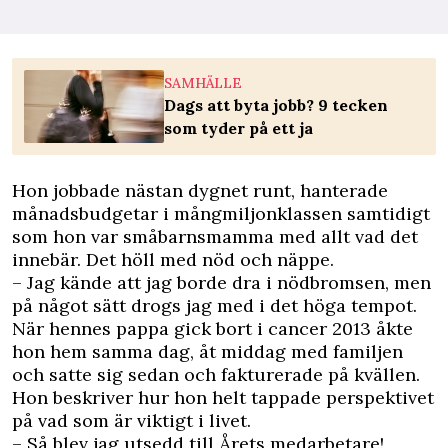
SAMHÄLLE
Dags att byta jobb? 9 tecken
som tyder på ett ja
Hon jobbade nästan dygnet runt, hanterade
månadsbudgetar i mångmiljonklassen samtidigt
som hon var småbarnsmamma med allt vad det
innebär. Det höll med nöd och näppe.
– Jag kände att jag borde dra i nödbromsen, men
på något sätt drogs jag med i det höga tempot.
När hennes pappa gick bort i cancer 2013 åkte
hon hem samma dag, åt middag med familjen
och satte sig sedan och fakturerade på kvällen.
Hon beskriver hur hon helt tappade perspektivet
på vad som är viktigt i livet.
– Så blev jag utsedd till Årets medarbetare!