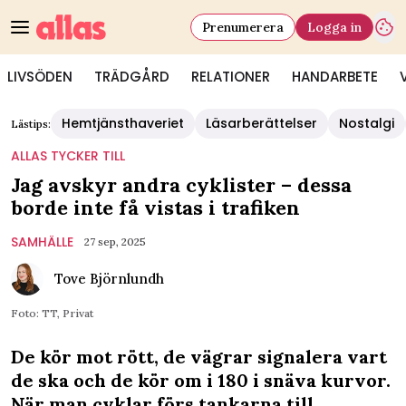
Prenumerera
Logga in
LIVSÖDEN
TRÄDGÅRD
RELATIONER
HANDARBETE
Hemtjänsthaveriet
Läsarberättelser
Nostalgi
Lästips:
ALLAS TYCKER TILL
Jag avskyr andra cyklister – dessa
borde inte få vistas i trafiken
SAMHÄLLE
27 sep, 2025
Tove Björnlundh
Foto: TT, Privat
De kör mot rött, de vägrar signalera vart
de ska och de kör om i 180 i snäva kurvor.
När man cyklar förs tankarna till