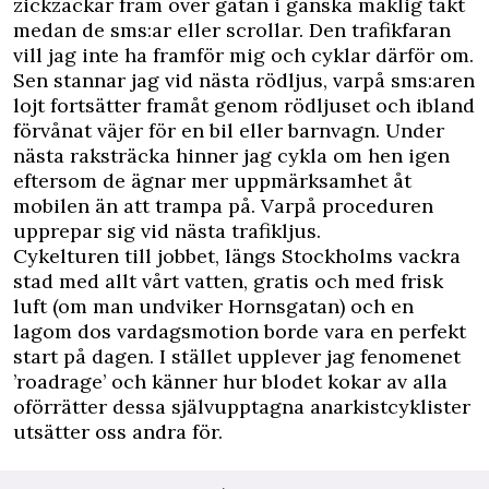
zickzackar fram över gatan i ganska maklig takt
medan de sms:ar eller scrollar. Den trafikfaran
vill jag inte ha framför mig och cyklar därför om.
Sen stannar jag vid nästa rödljus, varpå sms:aren
lojt fortsätter framåt genom rödljuset och ibland
förvånat väjer för en bil eller barnvagn. Under
nästa raksträcka hinner jag cykla om hen igen
eftersom de ägnar mer uppmärksamhet åt
mobilen än att trampa på. Varpå proceduren
upprepar sig vid nästa trafikljus.
Cykelturen till jobbet, längs Stockholms vackra
stad med allt vårt vatten, gratis och med frisk
luft (om man undviker Hornsgatan) och en
lagom dos vardagsmotion borde vara en perfekt
start på dagen. I stället upplever jag fenomenet
’roadrage’ och känner hur blodet kokar av alla
oförrätter dessa självupptagna anarkistcyklister
utsätter oss andra för.