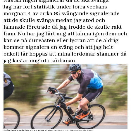
Jag har fört statistik under förra veckans
morgnar. 4 av cirka 95 svängande signalerade
att de skulle svänga medan jag stod och
lämnade företräde då jag trodde de skulle rakt
fram. Nu har jag lärt mig att känna igen dem och
kan se på dunvästen eller lycran att de aldrig
kommer signalera en sväng och att jag helt
enkelt får hoppas att mina fördomar stämmer då
jag kastar mig ut i körbanan.
Tävlingscyklist eller pendlare?
Foto: Shutterstock/TT