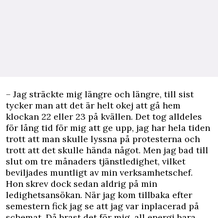
– Jag sträckte mig längre och längre, till sist
tycker man att det är helt okej att gå hem
klockan 22 eller 23 på kvällen. Det tog alldeles
för lång tid för mig att ge upp, jag har hela tiden
trott att man skulle lyssna på protesterna och
trott att det skulle hända något. Men jag bad till
slut om tre månaders tjänstledighet, vilket
beviljades muntligt av min verksamhetschef.
Hon skrev dock sedan aldrig på min
ledighetsansökan. När jag kom tillbaka efter
semestern fick jag se att jag var inplacerad på
schemat. Då brast det för mig, all energi bara