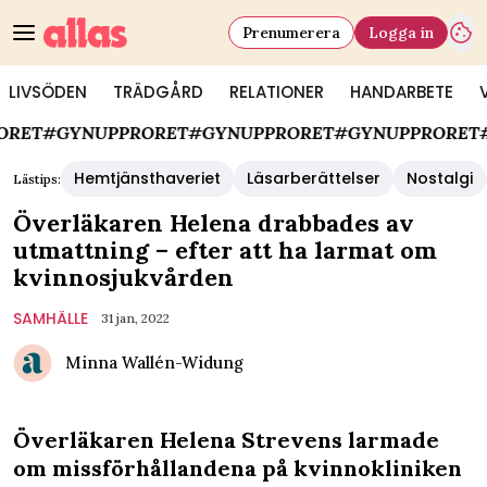
Prenumerera
Logga in
LIVSÖDEN
TRÄDGÅRD
RELATIONER
HANDARBETE
PPRORET
#GYNUPPRORET
#GYNUPPRORET
#GYNUPPRO
Hemtjänsthaveriet
Läsarberättelser
Nostalgi
Lästips:
Överläkaren Helena drabbades av
utmattning – efter att ha larmat om
kvinnosjukvården
SAMHÄLLE
31 jan, 2022
Minna Wallén-Widung
Överläkaren Helena Strevens larmade
om missförhållandena på kvinnokliniken