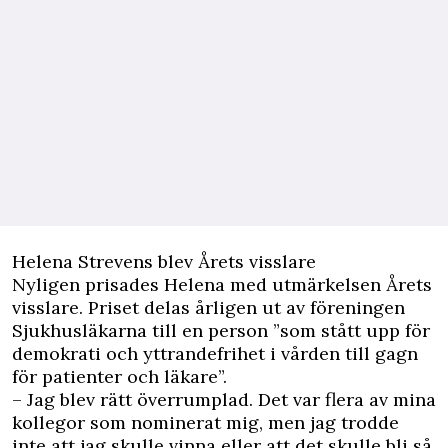
Helena Strevens blev Årets visslare
Nyligen prisades Helena med utmärkelsen Årets
visslare. Priset delas årligen ut av föreningen
Sjukhusläkarna till en person ”som stått upp för
demokrati och yttrandefrihet i vården till gagn
för patienter och läkare”.
– Jag blev rätt överrumplad. Det var flera av mina
kollegor som nominerat mig, men jag trodde
inte att jag skulle vinna eller att det skulle bli så