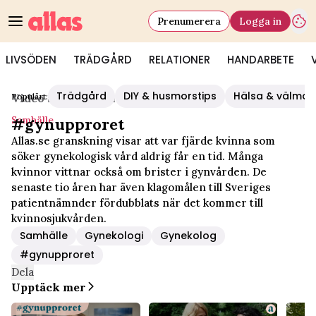
Prenumerera
Logga in
LIVSÖDEN
TRÄDGÅRD
RELATIONER
HANDARBETE
Trädgård
DIY & husmorstips
Hälsa & välmå
Populärt:
Video Start
/
Samhälle
Samhälle
#gynupproret
Allas.se granskning visar att var fjärde kvinna som
söker gynekologisk vård aldrig får en tid. Många
kvinnor vittnar också om brister i gynvården. De
senaste tio åren har även klagomålen till Sveriges
patientnämnder fördubblats när det kommer till
kvinnosjukvården.
Samhälle
Gynekologi
Gynekolog
#gynupproret
Dela
Upptäck mer