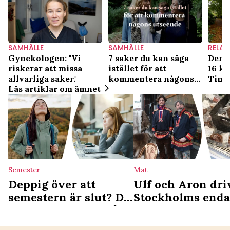
SAMHÄLLE
SAMHÄLLE
RELAT
Gynekologen: "Vi
7 saker du kan säga
Deras
riskerar att missa
istället för att
16 kv
allvarliga saker."
kommentera någons
Tiny
Läs artiklar om ämnet
utseende
Semester
Mat
Deppig över att
Ulf och Aron dri
semestern är slut? Då
Stockholms enda
är du ledig nästa gång
samiska deli: ”Vi
det som en