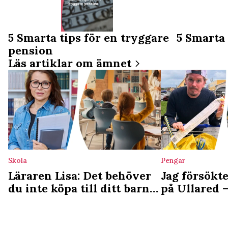
5 Smarta tips för en tryggare
5 Smarta 
pension
Läs artiklar om ämnet
Skola
Pengar
Läraren Lisa: Det behöver
Jag försökte
du inte köpa till ditt barn
på Ullared 
inför skolstarten – bara
sparade jag
onödigt