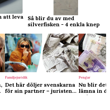
 att leva
Så blir du av med
silverfisken - 4 enkla knep
Familjejuridik
Pengar
,
Det här döljer svenskarna
Nu blir det 
för sin partner – juristen
lämna in di
varnar
– så mycke
förlorar du