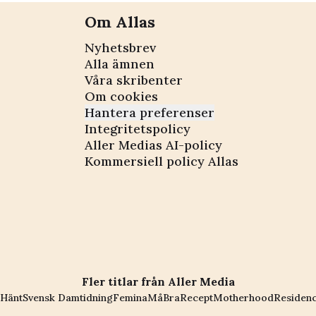
Om Allas
Nyhetsbrev
Alla ämnen
Våra skribenter
Om cookies
Hantera preferenser
Integritetspolicy
Aller Medias AI-policy
Kommersiell policy Allas
Fler titlar från Aller Media
Hänt
Svensk Damtidning
Femina
MåBra
Recept
Motherhood
Residen