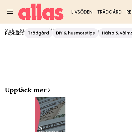
LIVSÖDEN
TRÄDGÅRD
RE
Video Start
/
Hushåll/diy
/
4 Enkla Knep - Spara Pen
Trädgård
DIY & husmorstips
Hälsa & välm
Populärt:
Upptäck mer