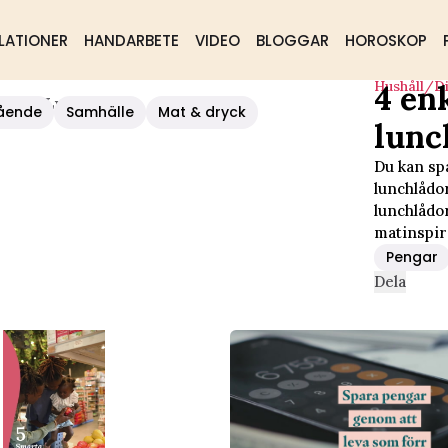
LATIONER
HANDARBETE
VIDEO
BLOGGAR
HOROSKOP
Hushåll/d
4 en
gar På Lunchlådan
ående
Samhälle
Mat & dryck
lunc
Du kan sp
lunchlådo
lunchlådor
matinspir
Pengar
Dela