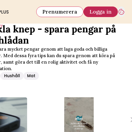
Prenumerera
Logga in
PLUS
iy
kla knep - spara pengar på
hlådan
ara mycket pengar genom att laga goda och billiga
r. Med dessa fyra tips kan du spara genom att köra på
, samt göra det till en rolig aktivitet och få ny
ation.
Hushåll
Mat