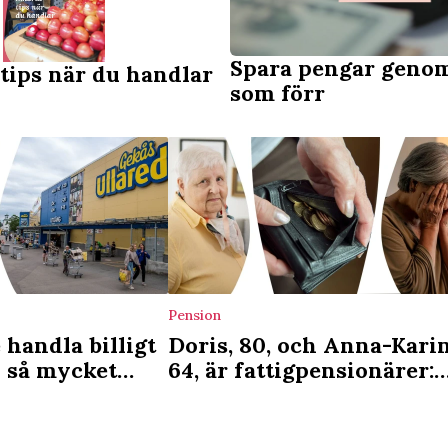
Spara pengar genom
tips när du handlar
som förr
Pension
 handla billigt
Doris, 80, och Anna-Karin
– så mycket
64, är fattigpensionärer:
 egentligen
”Skam efter ett helt livs
slit”