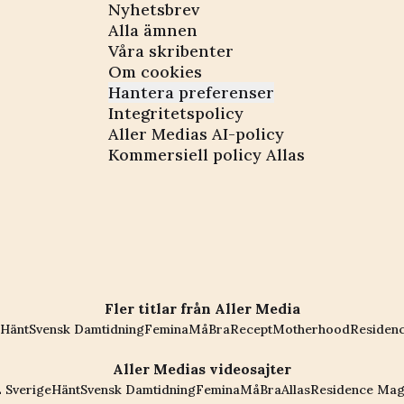
Nyhetsbrev
Alla ämnen
Våra skribenter
Om cookies
Hantera preferenser
Integritetspolicy
Aller Medias AI-policy
Kommersiell policy Allas
Fler titlar från Aller Media
Hänt
Svensk Damtidning
Femina
MåBra
Recept
Motherhood
Residen
Aller Medias videosajter
 Sverige
Hänt
Svensk Damtidning
Femina
MåBra
Allas
Residence Mag