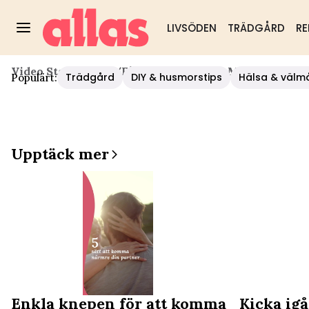
LIVSÖDEN
TRÄDGÅRD
RE
Video Start
/
Hälsa
/
Få Fart På Sexlivet Med Enkla Kn
Trädgård
DIY & husmorstips
Hälsa & välm
Populärt:
Upptäck mer
Enkla knepen för att komma
Kicka igå