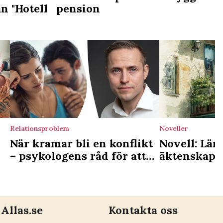
n "Hotell
pension
Relationsproblem
Noveller
När kramar bli en konflikt
Novell: Läm
– psykologens råd för att
äktenskap 
bryta den onda spiralen
visste prec
behövde
Allas.se
Kontakta oss