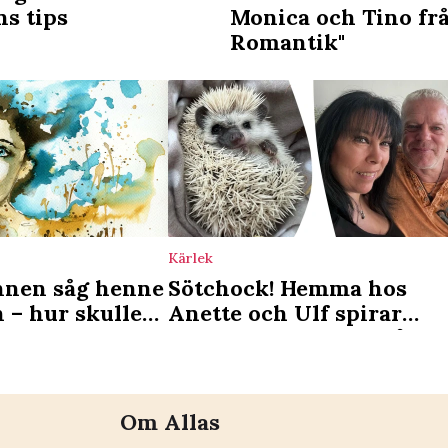
ns tips
Monica och Tino frå
Romantik"
Kärlek
nnen såg henne
Sötchock! Hemma hos
 – hur skulle
Anette och Ulf spirar
a sig?
kärleken – mellan två
pygmé­igelkottar
Om Allas