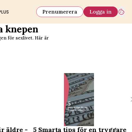
Prenumerera
Logga in
PLUS
la knepen
en för sexlivet. Här är
r äldre -
5 Smarta tips för en tryggare