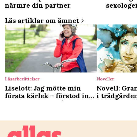
närmre din partner
sexologe
Läs artiklar om ämnet
Läsarberättelser
Noveller
Liselott: Jag mötte min
Novell: Gra
första kärlek – förstod inte
i trädgården
hur mycket jag sårat
hon förklar
honom