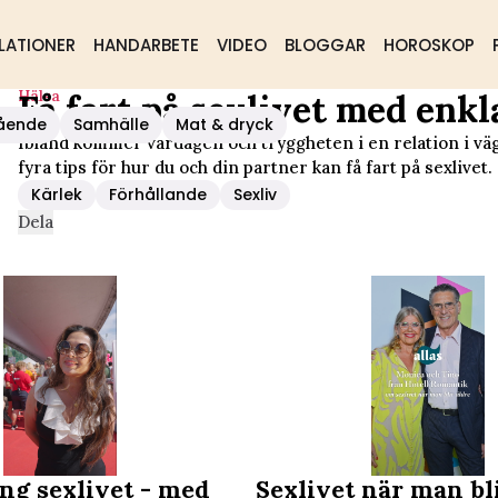
LATIONER
HANDARBETE
VIDEO
BLOGGAR
HOROSKOP
Hälsa
Få fart på sexlivet med enk
epen
ående
Samhälle
Mat & dryck
Ibland kommer vardagen och tryggheten i en relation i väg
fyra tips för hur du och din partner kan få fart på sexlivet.
Kärlek
Förhållande
Sexliv
Dela
ng sexlivet - med
Sexlivet när man bli