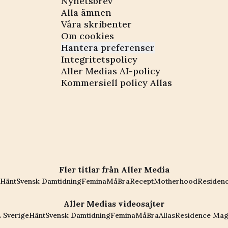
Nyhetsbrev
Alla ämnen
Våra skribenter
Om cookies
Hantera preferenser
Integritetspolicy
Aller Medias AI-policy
Kommersiell policy Allas
Fler titlar från Aller Media
Hänt
Svensk Damtidning
Femina
MåBra
Recept
Motherhood
Residen
Aller Medias videosajter
 Sverige
Hänt
Svensk Damtidning
Femina
MåBra
Allas
Residence Mag