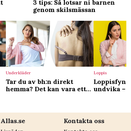
tt
3 tips: Så lotsar ni barnen
genom skilsmässan
Underkläder
Loppis
Tar du av bh:n direkt
Loppisfynd
hemma? Det kan vara ett
undvika – k
tecken
skadliga ke
Allas.se
Kontakta oss