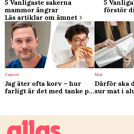
5 Vanligaste sakerna
5 Vanlig
mammor ångrar
förstör 
Läs artiklar om ämnet
Cancer
Mat
Jag äter ofta korv – hur
Därför ska 
farligt är det med tanke på
sur mat i a
cancerrisken?