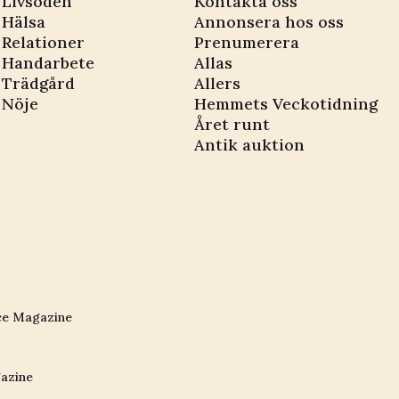
Livsöden
Kontakta oss
Hälsa
Annonsera hos oss
Relationer
Prenumerera
Handarbete
Allas
Trädgård
Allers
Nöje
Hemmets Veckotidning
Året runt
Antik auktion
ce Magazine
azine