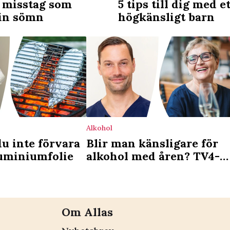
a misstag som
5 tips till dig med e
din sömn
högkänsligt barn
Alkohol
du inte förvara
Blir man känsligare för
luminiumfolie
alkohol med åren? TV4-
läkaren reder ut
Om Allas