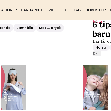
LATIONER
HANDARBETE
VIDEO
BLOGGAR
HOROSKOP
Hälsa
6 ti
s Barn
ående
Samhälle
Mat & dryck
barn
Här får du
Hälsa
Dela