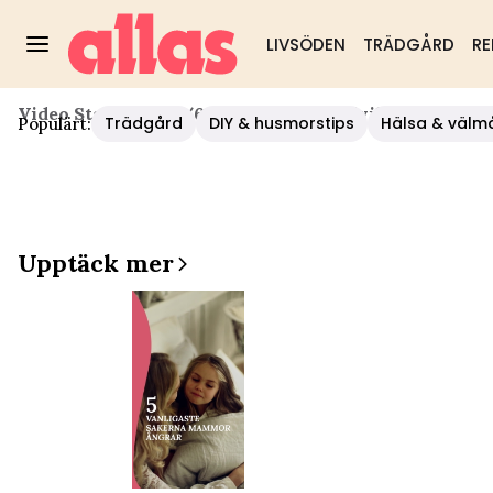
LIVSÖDEN
TRÄDGÅRD
RE
Video Start
/
Hälsa
/
6 Tips För Att Undvika Vårtor Ho
Trädgård
DIY & husmorstips
Hälsa & välm
Populärt:
Upptäck mer