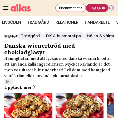
Prenumerera
Logga in
LIVSÖDEN
TRÄDGÅRD
RELATIONER
HANDARBETE
Trädgård
DIY & husmorstips
Hälsa & välmå
Populärt:
Video Start
Danska wienerbröd med
chokladglasyr
Hemligheten med att lyckas med danska wienerbröd är
att använda kalla ingredienser. Mycket kavlande är det
men resultatet blir underbart! Fyll dem med hemgjord
vaniljkräm eller använd kokmarsànkräm.
Dela
Upptäck mer