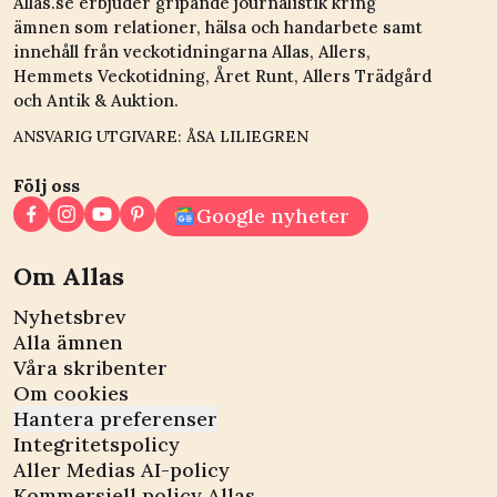
Allas.se erbjuder gripande journalistik kring
ämnen som relationer, hälsa och handarbete samt
innehåll från veckotidningarna Allas, Allers,
Hemmets Veckotidning, Året Runt, Allers Trädgård
och Antik & Auktion.
ANSVARIG UTGIVARE: ÅSA LILIEGREN
Följ oss
Google nyheter
Om Allas
Nyhetsbrev
Alla ämnen
Våra skribenter
Om cookies
Hantera preferenser
Integritetspolicy
Aller Medias AI-policy
Kommersiell policy Allas