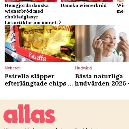
Hemgjorda danska
Danska wienerbröd
Wiene
wienerbröd med
med 
chokladglasyr
Läs artiklar om ämnet
Nyheter
Hudvård
Estrella släpper
Bästa naturliga
efterlängtade chips –
hudvården 2026 
ändrar storleken i
härliga produkter
höst
skönhetshyllan