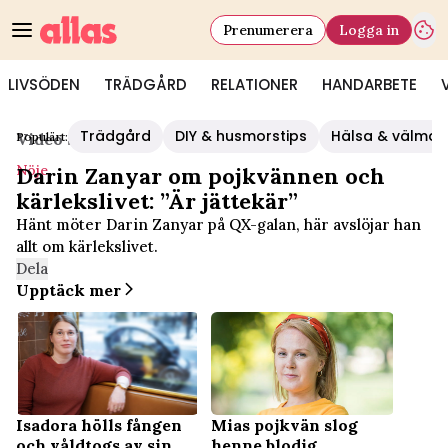
Prenumerera
Logga in
LIVSÖDEN
TRÄDGÅRD
RELATIONER
HANDARBETE
Trädgård
DIY & husmorstips
Hälsa & välmå
Populärt:
Video Start
/
Nöje
Nöje
Darin Zanyar om pojkvännen och
kärlekslivet: ”Är jättekär”
Hänt möter Darin Zanyar på QX-galan, här avslöjar han
allt om kärlekslivet.
Dela
Upptäck mer
Isadora hölls fången
Mias pojkvän slog
och våldtogs av sin
henne blodig