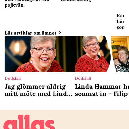
pojkvän
Kändi
här h
som
Läs artiklar om ämnet
Dödsfall
Dödsfall
Jag glömmer aldrig
Linda Hammar h
mitt möte med Linda
somnat in – Fili
Hammar – det lärde
systerns sista tid
hon mig
livet: ”Jag var vi
hennes sida”