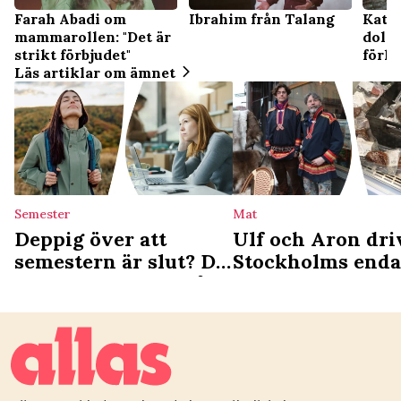
Farah Abadi om
Ibrahim från Talang
Kath
mammarollen: "Det är
dold
strikt förbjudet"
förlo
Läs artiklar om ämnet
35 år
Semester
Mat
Deppig över att
Ulf och Aron dri
semestern är slut? Då
Stockholms enda
är du ledig nästa gång
samiska deli: ”Vi
det som en
kulturgärning”