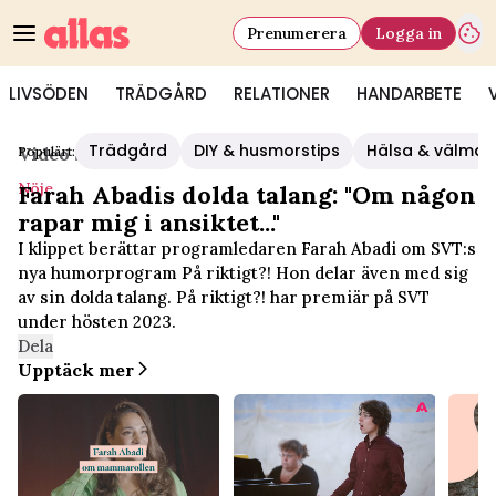
Prenumerera
Logga in
LIVSÖDEN
TRÄDGÅRD
RELATIONER
HANDARBETE
Trädgård
DIY & husmorstips
Hälsa & välmå
Populärt:
Video Start
/
Nöje
Nöje
Farah Abadis dolda talang: "Om någon
rapar mig i ansiktet..."
I klippet berättar programledaren Farah Abadi om SVT:s
nya humorprogram På riktigt?! Hon delar även med sig
av sin dolda talang. På riktigt?! har premiär på SVT
under hösten 2023.
Dela
Upptäck mer