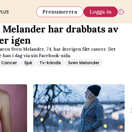
Prenumerera
Logga in
PLUS
 Melander har drabbats av
er igen
aren Sven Melander, 74, har återigen fått cancer. Det
 han i dag via sin Facebook-sida.
Cancer
Sjuk
Tv-kändis
Sven Melander