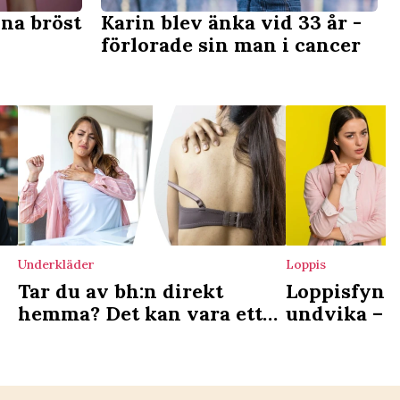
na bröst
Karin blev änka vid 33 år -
förlorade sin man i cancer
Underkläder
Loppis
Tar du av bh:n direkt
Loppisfynd
hemma? Det kan vara ett
undvika – k
tecken
skadliga ke