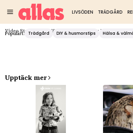
LIVSÖDEN
TRÄDGÅRD
RE
Video Start
/
Hälsa
/
Sven Melander Har Drabbats Av C
Trädgård
DIY & husmorstips
Hälsa & välm
Populärt:
Upptäck mer