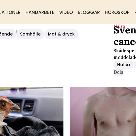
LATIONER
HANDARBETE
VIDEO
BLOGGAR
HOROSKOP
Hälsa
Sven
ancer Igen
ående
Samhälle
Mat & dryck
canc
Skådespel
meddelade
Hälsa
Dela