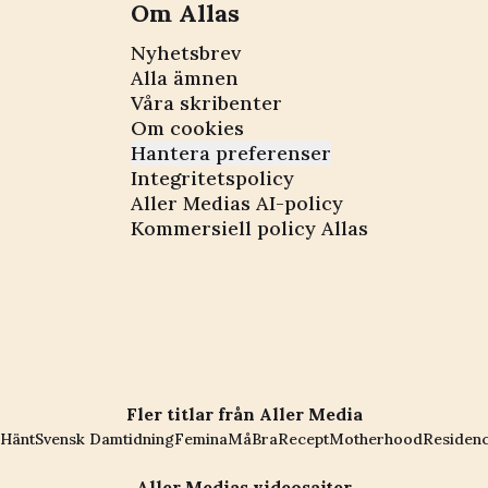
Om Allas
Nyhetsbrev
Alla ämnen
Våra skribenter
Om cookies
Hantera preferenser
Integritetspolicy
Aller Medias AI-policy
Kommersiell policy Allas
Fler titlar från Aller Media
Hänt
Svensk Damtidning
Femina
MåBra
Recept
Motherhood
Residen
Aller Medias videosajter