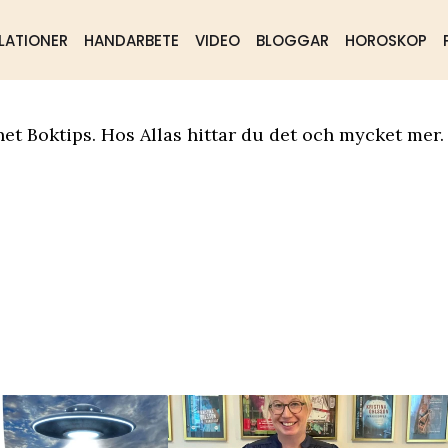
LATIONER
HANDARBETE
VIDEO
BLOGGAR
HOROSKOP
ående
Samhälle
Mat & dryck
et Boktips. Hos Allas hittar du det och mycket mer.