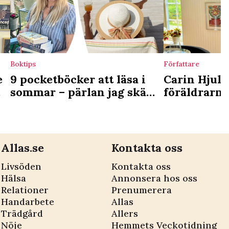
Boktips
Författare
e
9 pocketböcker att läsa i
Carin Hjul
sommar – pärlan jag skäms
föräldrarna
över att ha missat
och bandet
”Vi hade en
Allas.se
Kontakta oss
Livsöden
Kontakta oss
Hälsa
Annonsera hos oss
Relationer
Prenumerera
Handarbete
Allas
Trädgård
Allers
Nöje
Hemmets Veckotidning