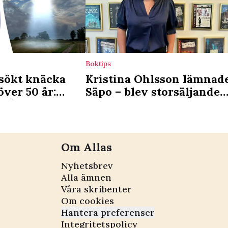
Boktips
rsökt knäcka
Kristina Ohlsson lämnad
över 50 år:
Säpo – blev storsäljande
 på vittnen”
författare
Om Allas
Nyhetsbrev
Alla ämnen
Våra skribenter
Om cookies
Hantera preferenser
Integritetspolicy