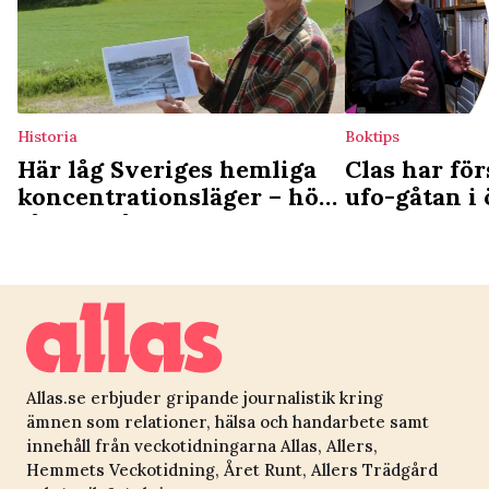
Historia
Boktips
Här låg Sveriges hemliga
Clas har fö
koncentrationsläger – höll
ufo-gåtan i 
fångar på obestämd tid
”Ingen brist
Allas.se erbjuder gripande journalistik kring
ämnen som relationer, hälsa och handarbete samt
innehåll från veckotidningarna Allas, Allers,
Hemmets Veckotidning, Året Runt, Allers Trädgård