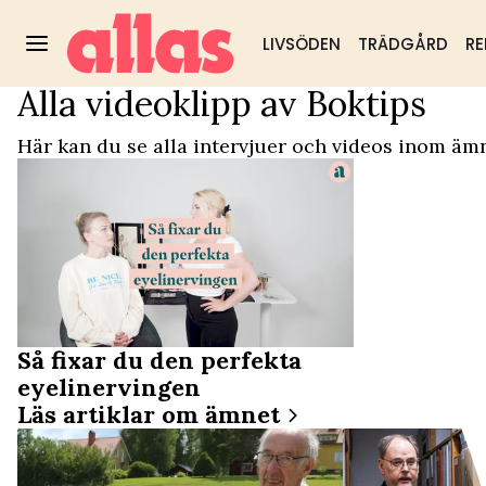
LIVSÖDEN
TRÄDGÅRD
RE
Alla videoklipp av Boktips
Video Start
/
Boktips
Trädgård
DIY & husmorstips
Hälsa & välm
Populärt:
Här kan du se alla intervjuer och videos inom ämn
Så fixar du den perfekta
eyelinervingen
Läs artiklar om ämnet