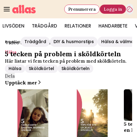
Prenumerera
Logga in
LIVSÖDEN
TRÄDGÅRD
RELATIONER
HANDARBETE
Trädgård
DIY & husmorstips
Hälsa & välmå
Populärt:
Video Start
/
Hälsa
Hälsa
5 tecken på problem i sköldkörteln
Här listar vi fem tecken på problem med sköldkörteln.
Hälsa
Sköldkörtel
Sköldkörteln
Dela
Upptäck mer
5 tec
en li