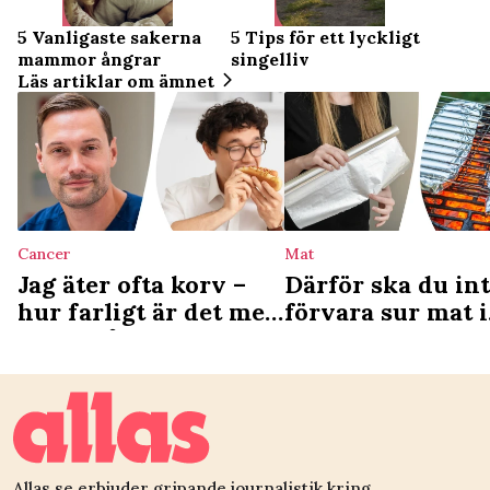
5 Vanligaste sakerna
5 Tips för ett lyckligt
mammor ångrar
singelliv
Läs artiklar om ämnet
Cancer
Mat
Jag äter ofta korv –
Därför ska du in
hur farligt är det med
förvara sur mat i
tanke på
aluminiumfolie
cancerrisken?
Allas.se erbjuder gripande journalistik kring