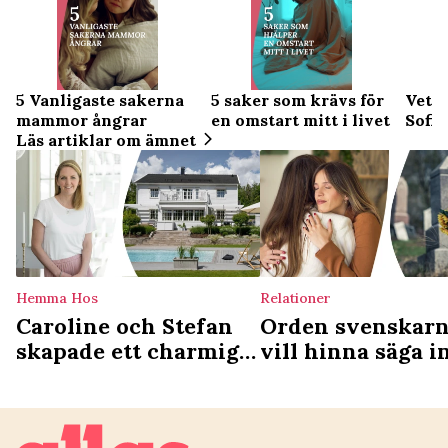
5 Vanligaste sakerna
5 saker som krävs för
Vett 
mammor ångrar
en omstart mitt i livet
Sofia
Läs artiklar om ämnet
Hemma Hos
Relationer
Caroline och Stefan
Orden svenskar
skapade ett charmigt
vill hinna säga 
hem av kataloghuset:
det är för sent
Behöver inte vara
opersonligt