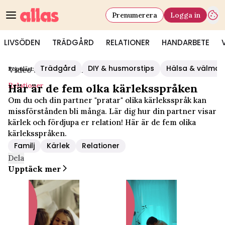
Prenumerera
Logga in
LIVSÖDEN
TRÄDGÅRD
RELATIONER
HANDARBETE
Trädgård
DIY & husmorstips
Hälsa & välmå
Populärt:
Video Start
/
Relationer
Relationer
Här är de fem olka kärleksspråken
Om du och din partner "pratar" olika kärleksspråk kan
missförstånden bli många. Lär dig hur din partner visar
kärlek och fördjupa er relation! Här är de fem olika
kärleksspråken.
Familj
Kärlek
Relationer
Dela
Upptäck mer