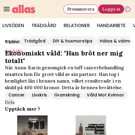
Prenumerera
Logga in
LIVSÖDEN
TRÄDGÅRD
RELATIONER
HANDARBETE
Trädgård
DIY & husmorstips
Hälsa & välmå
Populärt:
Video Start
/
Samhälle
Samhälle
Ekonomiskt våld: "Han bröt ner mig
totalt"
När Anna-Karin genomgick en tuff cancerbehandling
utsattes hon för grovt våld av sin partner. Han tog i
hemlighet lån i hennes namn, vilket resulterade i en
skuld på 400 000 kronor. Detta är hennes berättelse.
Cancer
Livskris
Granskning
Våld Mot Kvinnor
Dela
Upptäck mer