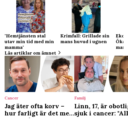
"Hemtjänsten stal
Krimfall: Grillade sin
Ekon
utav min tid med min
mans huvud i ugnen
Ökade
mamma"
mam
Läs artiklar om ämnet
Cancer
Familj
Jag äter ofta korv –
Linn, 17, är obotli
hur farligt är det med
sjuk i cancer: "All
tanke på
vill ha är en äng
cancerrisken?
min gravsten"