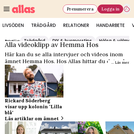
Prenumerera
Logga in
LIVSÖDEN
TRÄDGÅRD
RELATIONER
HANDARBETE
Trädgård
DIY & husmorstips
Hälsa & välmå
Populärt:
Video Start
/
Hemma Hos
Alla videoklipp av Hemma Hos
Här kan du se alla intervjuer och videos inom
ämnet Hemma Hos. Hos Allas hittar du det och
... Läs mer
mycket mer.
Rickard Söderberg
visar upp kolonin "Lilla
blå"
Läs artiklar om ämnet