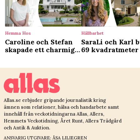
Hemma Hos
Hållbarhet
Caroline och Stefan
SaraLi och Karl b
skapade ett charmigt
69 kvadratmeter 
hem av kataloghuset:
storstan mot 180
Behöver inte vara
talstorp: ”Vi har 
opersonligt
ett rikare liv”
Allas.se erbjuder gripande journalistik kring
ämnen som relationer, hälsa och handarbete samt
innehåll från veckotidningarna Allas, Allers,
Hemmets Veckotidning, Året Runt, Allers Trädgård
och Antik & Auktion.
ANSVARIG UTGIVARE: ÅSA LILIEGREN