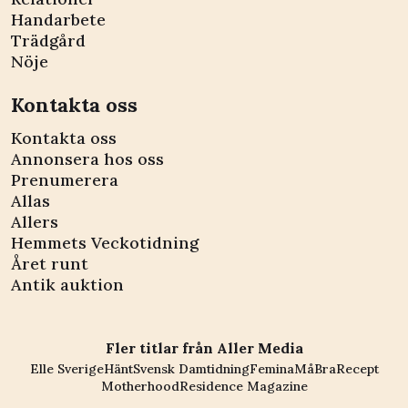
Handarbete
Trädgård
Nöje
Kontakta oss
Kontakta oss
Annonsera hos oss
Prenumerera
Allas
Allers
Hemmets Veckotidning
Året runt
Antik auktion
Fler titlar från Aller Media
Elle Sverige
Hänt
Svensk Damtidning
Femina
MåBra
Recept
Motherhood
Residence Magazine